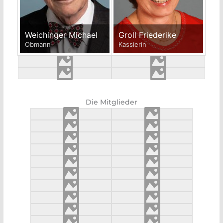
Weichinger Michael
Groll Friederike
Obmann
Kassierin
Die Mitglieder