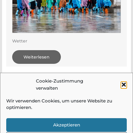
Wetter
Weiterlesen
Cookie-Zustimmung
1
2
3
Next »
verwalten
Wir verwenden Cookies, um unsere Website zu
optimieren.
© 2026 Fotogruppe Meidling |
Impressum &
Datenschutz
| Alle Bilder und Beiträge auf
Akzeptieren
diesen Seiten sind urheberrechtlich
geschützt und dürfen ohne Einwilligung