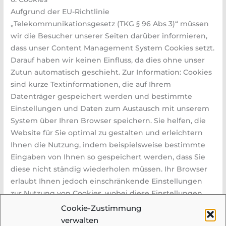
Aufgrund der EU-Richtlinie
„Telekommunikationsgesetz (TKG § 96 Abs 3)“ müssen
wir die Besucher unserer Seiten darüber informieren,
dass unser Content Management System Cookies setzt.
Darauf haben wir keinen Einfluss, da dies ohne unser
Zutun automatisch geschieht. Zur Information: Cookies
sind kurze Textinformationen, die auf Ihrem
Datenträger gespeichert werden und bestimmte
Einstellungen und Daten zum Austausch mit unserem
System über Ihren Browser speichern. Sie helfen, die
Website für Sie optimal zu gestalten und erleichtern
Ihnen die Nutzung, indem beispielsweise bestimmte
Eingaben von Ihnen so gespeichert werden, dass Sie
diese nicht ständig wiederholen müssen. Ihr Browser
erlaubt Ihnen jedoch einschränkende Einstellungen
zur Nutzung von Cookies, wobei diese Einstellungen
dazu führen können, dass unser Angebot für Sie nicht
Cookie-Zustimmung
mehr bzw. nur noch eingeschränkt funktioniert.
verwalten