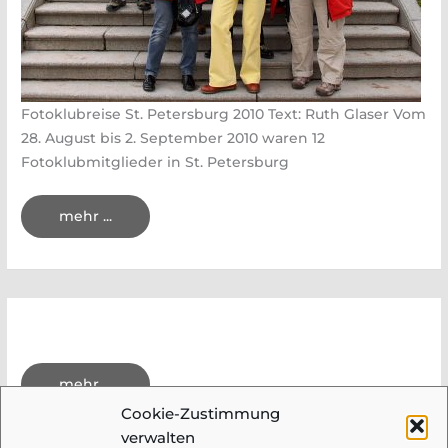
Fotoklubreise St. Petersburg 2010 Text: Ruth Glaser Vom
28. August bis 2. September 2010 waren 12
Fotoklubmitglieder in St. Petersburg
Fotoklubreise
mehr ...
St.
Petersburg
2010
Fotoausstellung
mehr ...
China
2008
Cookie-Zustimmung
verwalten