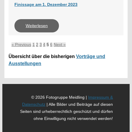
Finissage am 1. Dezember 2023
Weiterlesen
« Previous
1
2
3
4
5
6
Next »
Übersicht über die bisherigen
Vorträge und
Ausstellungen
© 2026 Fotogruppe Meidling |
Impressum &
Datenschutz
| Alle Bilder und Beiträge auf diesen
Seiten sind urheberrechtlich geschützt und dürfen
ohne Einwilligung nicht verwendet werden!