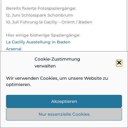
Bereits fixierte Fotospaziergänge:
12. Juni Schlosspark Schönbrunn
10. Juli Führung la Gacilly – Orient / Baden
Hier einige bisherige Spaziergänge:
La Gacilly Ausstellung in Baden
Arsenal
Heiligenkreuz
Cookie-Zustimmung
verwalten
Wir verwenden Cookies, um unsere Website zu
© 2026 Fotogruppe Meidling |
Impressum &
optimieren.
Datenschutz
| Alle Bilder und Beiträge auf
diesen Seiten sind urheberrechtlich
geschützt und dürfen ohne Einwilligung
Akzeptieren
nicht verwendet werden!
Nur essenzielle Cookies