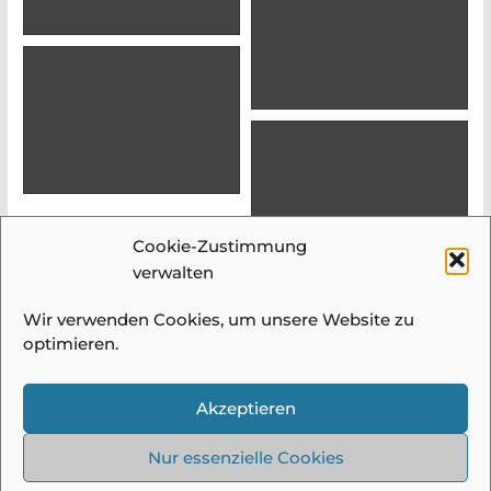
Cookie-Zustimmung
verwalten
Wir verwenden Cookies, um unsere Website zu
optimieren.
© 2026 Fotogruppe Meidling |
Impressum &
Datenschutz
| Alle Bilder und Beiträge auf
Akzeptieren
diesen Seiten sind urheberrechtlich
geschützt und dürfen ohne Einwilligung
Nur essenzielle Cookies
nicht verwendet werden!