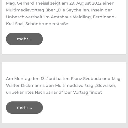
August
Mag. Gerhard Theissl zeigt am 29. August 2022 einen
2022
Multimediavortrag über „Die Seychellen. Inseln der
Unbeschwertheit“Im Amtshaus Meidling, Ferdinand-
Kral-Saal, Schönbrunnerstraße
Multimediavortrag
mehr ...
„Die
Seychellen“
am
29.
August
2022
Am Montag den 13. Juni halten Franz Svoboda und Mag.
Walter Dickmanns den Multimediavortrag „Slowakei,
unbekanntes Nachbarland“ Der Vortrag findet
Multimediavortrag
mehr ...
„Slowakei
–
unbekanntes
Nachbarland“
13.