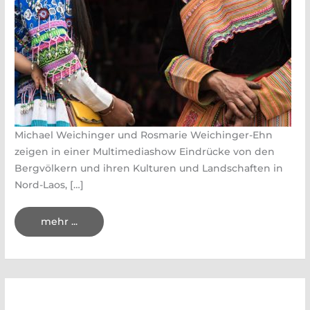
Michael Weichinger und Rosmarie Weichinger-Ehn
zeigen in einer Multimediashow Eindrücke von den
Bergvölkern und ihren Kulturen und Landschaften in
Nord-Laos, […]
Multimediavortrag
mehr ...
„Vom
Land
der
Hmong
nach
Shangri
La“
am
22.