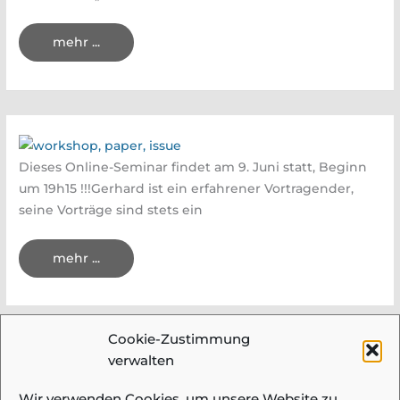
mit
Anmeldung
Ergebnisse
mehr ...
zum
Klubthema
„Wald“
Dieses Online-Seminar findet am 9. Juni statt, Beginn
um 19h15 !!!Gerhard ist ein erfahrener Vortragender,
seine Vorträge sind stets ein
Wie
mehr ...
gestalte
ich
eine
Multimediapräsentation
–
Gerhard
Cookie-Zustimmung
Theissl,
9.
verwalten
Juni
←
Zurück
1
…
3
4
5
Weiter
→
2021
Wir verwenden Cookies, um unsere Website zu