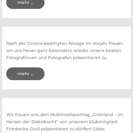
Fotospaziergang
mehr ...
zur
Ruine
Röthelstein
am
26
September
21
Nach der Corona-bedingten Absage im Vorjahr freuen
wir uns heuer ganz besonders, wieder unsere besten
Fotografinnen und Fotografen präsentieren zu
Eröffnung
mehr ...
der
81.
Fotoausstellung
am
2.
September
2021,
19
Uhr
–
Wir freuen uns, den Multimediavortrag „Grönland – im
mit
Anmeldung
Herzen der Diskobucht“ von unserem Klubmitglied
Friederike Groll präsentieren zu dürfen! Gäste