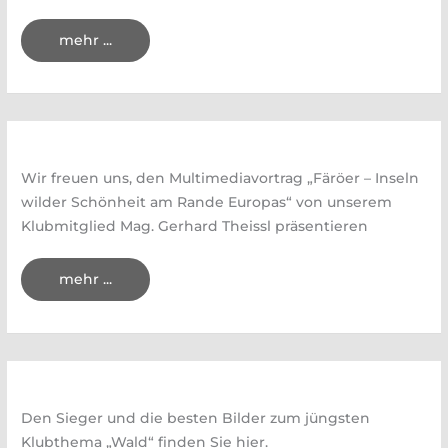
Grönland
mehr ...
–
Multimediavortrag
von
Friederike
Groll
am
9.
September
2021,
19
Wir freuen uns, den Multimediavortrag „Färöer – Inseln
Uhr
–
wilder Schönheit am Rande Europas“ von unserem
mit
Anmeldung
Klubmitglied Mag. Gerhard Theissl präsentieren
Färöer
mehr ...
–
Multimediavortrag
von
Mag.
Gerhard
Theissl
am
13.
September
2021,
Den Sieger und die besten Bilder zum jüngsten
19
Uhr
Klubthema „Wald“ finden Sie hier.
–