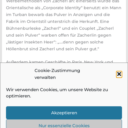
Werbemethoden von Zacherl an: einerseits wurde das
Orientalische als „Corporate Identity“ benutzt: ein Mann
im Turban bewarb das Pulver in Anzeigen und die
Fabrik im Orientstil unterstrich die Herkunft. Eine
Bühnenburleske „Zacherl“ und ein Couplet „Zacherl
und sein Pulver“ warben offen für Zacherlin gegen
„lästiger Insekten Heer“: „….denn gegen solche
Höllenbrut sind Zacherl und sein Pulver gut.“
Außerdem kamen Geschäfte in Paris, New York und
London dazu. So wurde das Zacherlin auf der ganzen
Cookie-Zustimmung
Welt verkauft.
verwalten
Wir verwenden Cookies, um unsere Website zu
optimieren.
© 2026 Fotogruppe Meidling |
Impressum &
Datenschutz
| Alle Bilder und Beiträge auf
Akzeptieren
diesen Seiten sind urheberrechtlich
geschützt und dürfen ohne Einwilligung
Nur essenzielle Cookies
nicht verwendet werden!