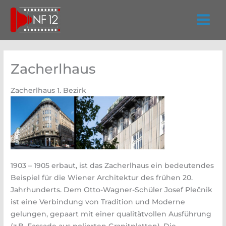
Zum
Inhalt
springen
Zacherlhaus
Zacherlhaus 1. Bezirk
1903 – 1905 erbaut, ist das Zacherlhaus ein bedeutendes
Beispiel für die Wiener Architektur des frühen 20.
Jahrhunderts. Dem Otto-Wagner-Schüler Josef Plečnik
ist eine Verbindung von Tradition und Moderne
gelungen, gepaart mit einer qualitätvollen Ausführung
(z.B. Fassade aus polierten Granitplatten). Die