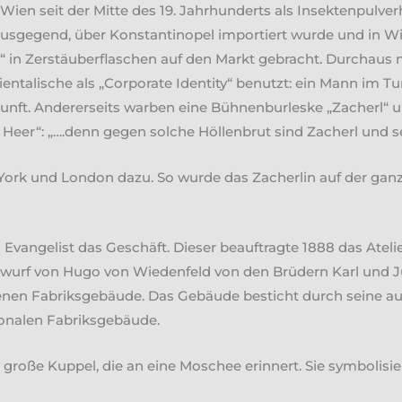
n Wien seit der Mitte des 19. Jahrhunderts als Insektenpulv
sgegend, über Konstantinopel importiert wurde und in Wie
 in Zerstäuberflaschen auf den Markt gebracht. Durcha
ientalische als „Corporate Identity“ benutzt: ein Mann im 
rkunft. Andererseits warben eine Bühnenburleske „Zacherl“ 
n Heer“: „….denn gegen solche Höllenbrut sind Zacherl und se
ork und London dazu. So wurde das Zacherlin auf der ganz
vangelist das Geschäft. Dieser beauftragte 1888 das Atelie
urf von Hugo von Wiedenfeld von den Brüdern Karl und Ju
altenen Fabriksgebäude. Das Gebäude besticht durch seine
ionalen Fabriksgebäude.
 große Kuppel, die an eine Moschee erinnert. Sie symbolisie