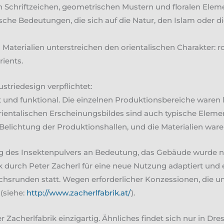
hen Schriftzeichen, geometrischen Mustern und floralen El
sche Bedeutungen, die sich auf die Natur, den Islam oder d
aterialien unterstreichen den orientalischen Charakter: r
ients.
striedesign verpflichtet:
ert und funktional. Die einzelnen Produktionsbereiche waren
orientalischen Erscheinungsbildes sind auch typische Eleme
elichtung der Produktionshallen, und die Materialien ware
lung des Insektenpulvers an Bedeutung, das Gebäude wurde
ik durch Peter Zacherl für eine neue Nutzung adaptiert und 
srunden statt. Wegen erforderlicher Konzessionen, die um
 (siehe:
http://www.zacherlfabrik.at/
).
r Zacherlfabrik einzigartig. Ähnliches findet sich nur in Dr