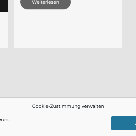
Weiterlesen
Cookie-Zustimmung verwalten
ren.
utz
| Alle Bilder und Beiträge auf diesen Seiten sind urhebe