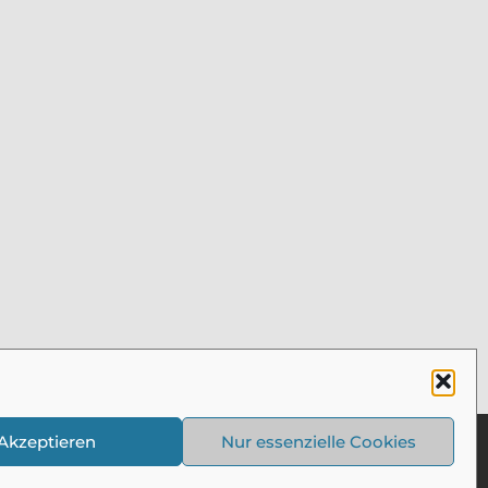
Akzeptieren
Nur essenzielle Cookies
rrechtlich geschützt und dürfen ohne Einwilligung nicht
verwendet werden!