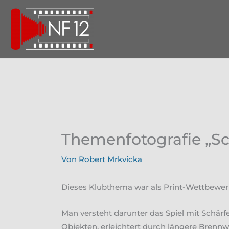
Zum
Inhalt
springen
Themenfotografie „Sc
Von
Robert Mrkvicka
Dieses Klubthema war als Print-Wettbewer
Man versteht darunter das Spiel mit Schärf
Objekten, erleichtert durch längere Brennw