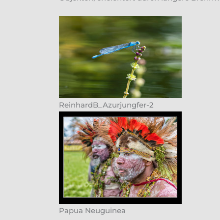
ReinhardB_Azurjungfer-2
Papua Neuguinea