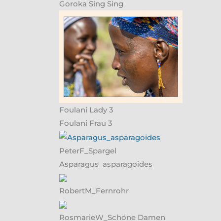
Goroka Sing Sing
Foulani Lady 3
Foulani Frau 3
PeterF_Spargel
Asparagus_asparagoides
RobertM_Fernrohr
RosmarieW_Schöne Damen