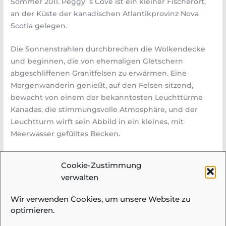
Sommer 2011. Peggy´s Cove ist ein kleiner Fischerort,
an der Küste der kanadischen Atlantikprovinz Nova
Scotia gelegen.
Die Sonnenstrahlen durchbrechen die Wolkendecke
und beginnen, die von ehemaligen Gletschern
abgeschliffenen Granitfelsen zu erwärmen. Eine
Morgenwanderin genießt, auf den Felsen sitzend,
bewacht von einem der bekanntesten Leuchttürme
Kanadas, die stimmungsvolle Atmosphäre, und der
Leuchtturm wirft sein Abbild in ein kleines, mit
Meerwasser gefülltes Becken.
Autor: Gerhard Theissl
Cookie-Zustimmung
verwalten
Wir verwenden Cookies, um unsere Website zu
optimieren.
© 2026 Fotogruppe Meidling |
Impressum &