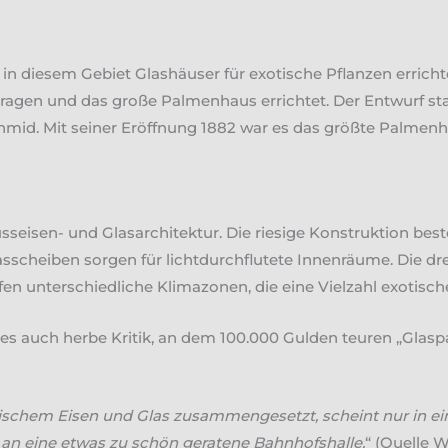
 in diesem Gebiet Glashäuser für exotische Pflanzen errich
etragen und das große Palmenhaus errichtet. Der Entwurf 
d. Mit seiner Eröffnung 1882 war es das größte Palmenhau
sseisen- und Glasarchitektur. Die riesige Konstruktion be
sscheiben sorgen für lichtdurchflutete Innenräume. Die dr
en unterschiedliche Klimazonen, die eine Vielzahl exotisc
es auch herbe Kritik, an dem 100.000 Gulden teuren „Glasp
chem Eisen und Glas zusammengesetzt, scheint nur in ein
n an eine etwas zu schön geratene Bahnhofshalle.
“ (Quelle W