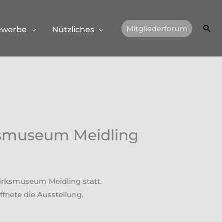
Suc
Mitgliederforum
ewerbe
Nützliches
rksmuseum Meidling
zirksmuseum Meidling statt.
fnete die Ausstellung.