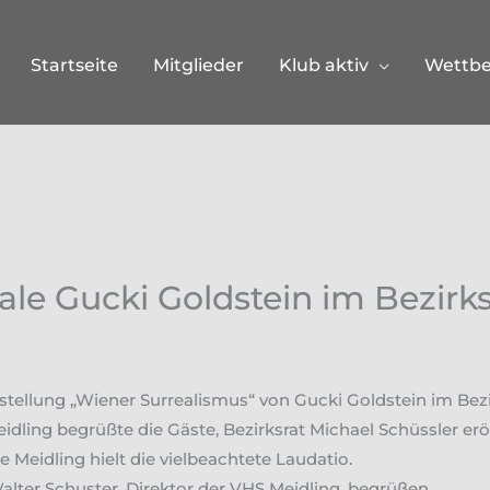
Startseite
Mitglieder
Klub aktiv
Wettb
ale Gucki Goldstein im Bezi
sstellung „Wiener Surrealismus“ von Gucki Goldstein im Be
ing begrüßte die Gäste, Bezirksrat Michael Schüssler eröf
Meidling hielt die vielbeachtete Laudatio.
lter Schuster, Direktor der VHS Meidling, begrüßen.