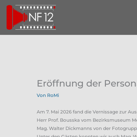
Zum
Inhalt
springen
Eröffnung der Person
Von
RoMi
Am 7. Mai 2026 fand die Vernissage zur Au
Herr Prof. Bousska vom Bezirksmuseum Meidl
Mag. Walter Dickmanns von der Fotogruppe 
Unter den Gästen konnten wir auch Mag. Wa