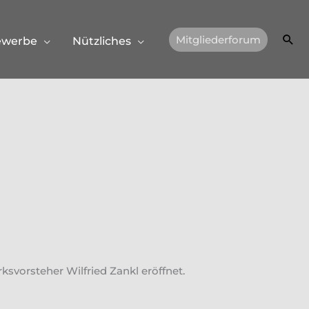
Suc
Mitgliederforum
ewerbe
Nützliches
svorsteher Wilfried Zankl eröffnet.