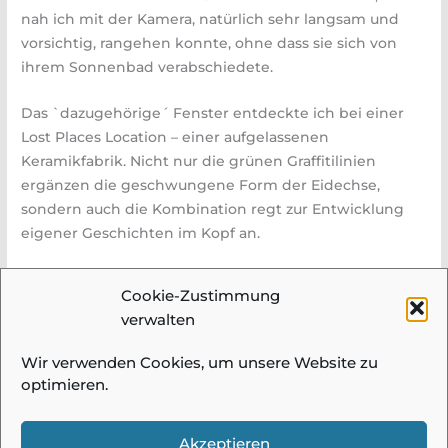
nah ich mit der Kamera, natürlich sehr langsam und
vorsichtig, rangehen konnte, ohne dass sie sich von
ihrem Sonnenbad verabschiedete.
Das `dazugehörige´ Fenster entdeckte ich bei einer
Lost Places Location – einer aufgelassenen
Keramikfabrik. Nicht nur die grünen Graffitilinien
ergänzen die geschwungene Form der Eidechse,
sondern auch die Kombination regt zur Entwicklung
eigener Geschichten im Kopf an.
Autor: Walter Dickmanns
Cookie-Zustimmung
verwalten
Wir verwenden Cookies, um unsere Website zu
optimieren.
© 2026 Fotogruppe Meidling |
Impressum &
Datenschutz
| Alle Bilder und Beiträge auf
Akzeptieren
diesen Seiten sind urheberrechtlich