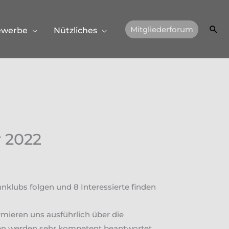
Suc
Mitgliederforum
ewerbe
Nützliches
 2022
klubs folgen und 8 Interessierte finden
rmieren uns ausführlich über die
gen werden sehr kompetent beantwortet.