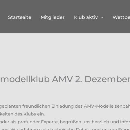
Startseite
Mitglieder
Klub aktiv
Wettb
modellklub AMV 2. Dezember
geplanten freundlichen Einladung des AMV-Modelleisenbahn
keiten des Klubs ein.
ander als profunder Experte, begrüßen uns herzlich und info
ge. Wir erfahren viele technische Details und unsere Fra