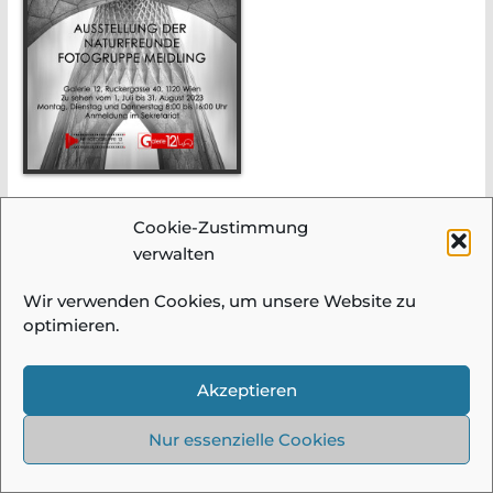
Cookie-Zustimmung
verwalten
© 2026 Fotogruppe Meidling |
Impressum &
Datenschutz
| Alle Bilder und Beiträge auf
Wir verwenden Cookies, um unsere Website zu
diesen Seiten sind urheberrechtlich
optimieren.
geschützt und dürfen ohne Einwilligung
nicht verwendet werden!
Akzeptieren
Nur essenzielle Cookies