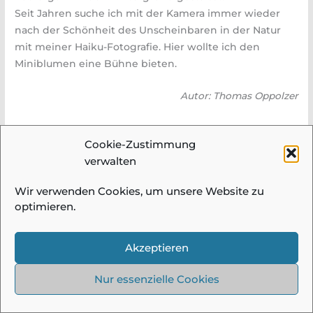
Seit Jahren suche ich mit der Kamera immer wieder
nach der Schönheit des Unscheinbaren in der Natur
mit meiner Haiku-Fotografie. Hier wollte ich den
Miniblumen eine Bühne bieten.
Autor: Thomas Oppolzer
Cookie-Zustimmung
verwalten
© 2026 Fotogruppe Meidling |
Impressum &
Wir verwenden Cookies, um unsere Website zu
Datenschutz
| Alle Bilder und Beiträge auf
optimieren.
diesen Seiten sind urheberrechtlich
geschützt und dürfen ohne Einwilligung
Akzeptieren
nicht verwendet werden!
Nur essenzielle Cookies