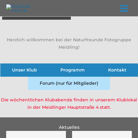
Zum
Inhalt
Alfred Schneeberger: Wimpern
springen
Herzlich willkommen bei der Naturfreunde Fotogruppe
Meidling!
Unser Klub
Programm
Kontakt
Forum (nur für Mitglieder)
Die wöchentlichen Klubabende finden in unserem Klublokal
in der Meidlinger Hauptstraße 4 statt.
Aktuelles