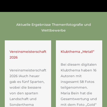
Aktuelle
Ergebnisse Themenfotografie und
Wettbewerbe
Vereinsmeisterschaft
Klubthema „Metall“
2026
Bei diesem digitalen
Vereinsmeisterschaft
Klubthema haben 16
2026 IAuch heuer
Autoren mit
gab es fünf Sparten,
insgesamt 58 Fotos
wobei die bessere
teilgenommen.
von den sparten
Maria Bein hat die
Landschaft und
Gesamtwertung und
Sonderthema
mit dem Foto „Gold“