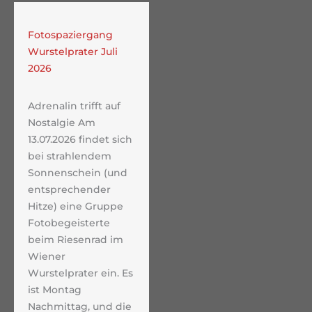
Fotospaziergang
Wurstelprater Juli
2026
Adrenalin trifft auf
Nostalgie Am
13.07.2026 findet sich
bei strahlendem
Sonnenschein (und
entsprechender
Hitze) eine Gruppe
Fotobegeisterte
beim Riesenrad im
Wiener
Wurstelprater ein. Es
ist Montag
Nachmittag, und die