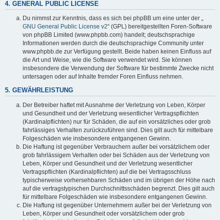
4. GENERAL PUBLIC LICENSE
Du nimmst zur Kenntnis, dass es sich bei phpBB um eine unter der „
GNU General Public License v2
“ (GPL) bereitgestellten Foren-Software
von phpBB Limited (www.phpbb.com) handelt; deutschsprachige
Informationen werden durch die deutschsprachige Community unter
www.phpbb.de zur Verfügung gestellt. Beide haben keinen Einfluss auf
die Art und Weise, wie die Software verwendet wird. Sie können
insbesondere die Verwendung der Software für bestimmte Zwecke nicht
untersagen oder auf Inhalte fremder Foren Einfluss nehmen.
5. GEWÄHRLEISTUNG
Der Betreiber haftet mit Ausnahme der Verletzung von Leben, Körper
und Gesundheit und der Verletzung wesentlicher Vertragspflichten
(Kardinalpflichten) nur für Schäden, die auf ein vorsätzliches oder grob
fahrlässiges Verhalten zurückzuführen sind. Dies gilt auch für mittelbare
Folgeschäden wie insbesondere entgangenen Gewinn.
Die Haftung ist gegenüber Verbrauchern außer bei vorsätzlichem oder
grob fahrlässigem Verhalten oder bei Schäden aus der Verletzung von
Leben, Körper und Gesundheit und der Verletzung wesentlicher
Vertragspflichten (Kardinalpflichten) auf die bei Vertragsschluss
typischerweise vorhersehbaren Schäden und im übrigen der Höhe nach
auf die vertragstypischen Durchschnittsschäden begrenzt. Dies gilt auch
für mittelbare Folgeschäden wie insbesondere entgangenen Gewinn.
Die Haftung ist gegenüber Unternehmern außer bei der Verletzung von
Leben, Körper und Gesundheit oder vorsätzlichem oder grob