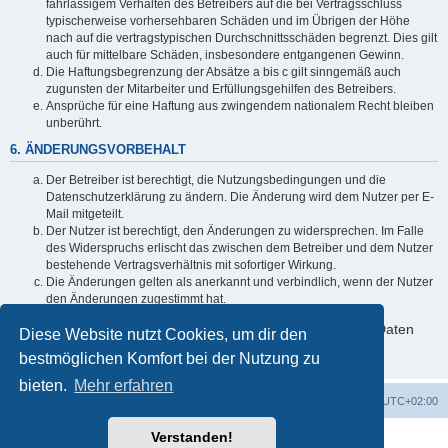
fahrlässigem Verhalten des Betreibers auf die bei Vertragsschluss
typischerweise vorhersehbaren Schäden und im Übrigen der Höhe
nach auf die vertragstypischen Durchschnittsschäden begrenzt. Dies gilt
auch für mittelbare Schäden, insbesondere entgangenen Gewinn.
Die Haftungsbegrenzung der Absätze a bis c gilt sinngemäß auch
zugunsten der Mitarbeiter und Erfüllungsgehilfen des Betreibers.
Ansprüche für eine Haftung aus zwingendem nationalem Recht bleiben
unberührt.
6. ÄNDERUNGSVORBEHALT
Der Betreiber ist berechtigt, die Nutzungsbedingungen und die
Datenschutzerklärung zu ändern. Die Änderung wird dem Nutzer per E-
Mail mitgeteilt.
Der Nutzer ist berechtigt, den Änderungen zu widersprechen. Im Falle
des Widerspruchs erlischt das zwischen dem Betreiber und dem Nutzer
bestehende Vertragsverhältnis mit sofortiger Wirkung.
Die Änderungen gelten als anerkannt und verbindlich, wenn der Nutzer
den Änderungen zugestimmt hat.
Informationen über den Umgang mit deinen persönlichen Daten
Diese Website nutzt Cookies, um dir den
sind in der Datenschutzerklärung enthalten.
bestmöglichen Komfort bei der Nutzung zu
bieten.
Mehr erfahren
Foren-Übersicht
Alle Zeiten sind
UTC+02:00
Verstanden!
Powered by
phpBB
® Forum Software © phpBB Limited