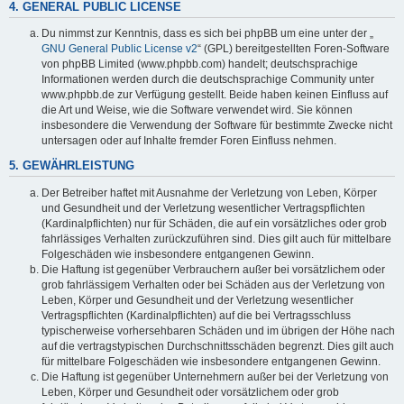
4. GENERAL PUBLIC LICENSE
Du nimmst zur Kenntnis, dass es sich bei phpBB um eine unter der „
GNU General Public License v2
“ (GPL) bereitgestellten Foren-Software
von phpBB Limited (www.phpbb.com) handelt; deutschsprachige
Informationen werden durch die deutschsprachige Community unter
www.phpbb.de zur Verfügung gestellt. Beide haben keinen Einfluss auf
die Art und Weise, wie die Software verwendet wird. Sie können
insbesondere die Verwendung der Software für bestimmte Zwecke nicht
untersagen oder auf Inhalte fremder Foren Einfluss nehmen.
5. GEWÄHRLEISTUNG
Der Betreiber haftet mit Ausnahme der Verletzung von Leben, Körper
und Gesundheit und der Verletzung wesentlicher Vertragspflichten
(Kardinalpflichten) nur für Schäden, die auf ein vorsätzliches oder grob
fahrlässiges Verhalten zurückzuführen sind. Dies gilt auch für mittelbare
Folgeschäden wie insbesondere entgangenen Gewinn.
Die Haftung ist gegenüber Verbrauchern außer bei vorsätzlichem oder
grob fahrlässigem Verhalten oder bei Schäden aus der Verletzung von
Leben, Körper und Gesundheit und der Verletzung wesentlicher
Vertragspflichten (Kardinalpflichten) auf die bei Vertragsschluss
typischerweise vorhersehbaren Schäden und im übrigen der Höhe nach
auf die vertragstypischen Durchschnittsschäden begrenzt. Dies gilt auch
für mittelbare Folgeschäden wie insbesondere entgangenen Gewinn.
Die Haftung ist gegenüber Unternehmern außer bei der Verletzung von
Leben, Körper und Gesundheit oder vorsätzlichem oder grob