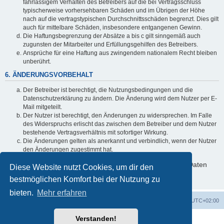
fahrlässigem Verhalten des Betreibers auf die bei Vertragsschluss
typischerweise vorhersehbaren Schäden und im Übrigen der Höhe
nach auf die vertragstypischen Durchschnittsschäden begrenzt. Dies gilt
auch für mittelbare Schäden, insbesondere entgangenen Gewinn.
Die Haftungsbegrenzung der Absätze a bis c gilt sinngemäß auch
zugunsten der Mitarbeiter und Erfüllungsgehilfen des Betreibers.
Ansprüche für eine Haftung aus zwingendem nationalem Recht bleiben
unberührt.
6. ÄNDERUNGSVORBEHALT
Der Betreiber ist berechtigt, die Nutzungsbedingungen und die
Datenschutzerklärung zu ändern. Die Änderung wird dem Nutzer per E-
Mail mitgeteilt.
Der Nutzer ist berechtigt, den Änderungen zu widersprechen. Im Falle
des Widerspruchs erlischt das zwischen dem Betreiber und dem Nutzer
bestehende Vertragsverhältnis mit sofortiger Wirkung.
Die Änderungen gelten als anerkannt und verbindlich, wenn der Nutzer
den Änderungen zugestimmt hat.
Informationen über den Umgang mit deinen persönlichen Daten
Diese Website nutzt Cookies, um dir den
sind in der Datenschutzerklärung enthalten.
bestmöglichen Komfort bei der Nutzung zu
bieten.
Mehr erfahren
Foren-Übersicht
Alle Zeiten sind
UTC+02:00
Verstanden!
Powered by
phpBB
® Forum Software © phpBB Limited