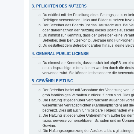
3. PFLICHTEN DES NUTZERS
Du erklärst mit der Erstellung eines Beitrags, dass er ke
Beiträgen verwendeten Links und Bilder zu setzen bzw.
Der Betreiber des Boards übt das Hausrecht aus. Bei V
oder dauerhaft von der Nutzung dieses Boards ausschlie
Du nimmst zur Kenntnis, dass der Betreiber keine Verantw
Betreiber, dein Benutzerkonto, Beiträge und Funktionen 
Du gestattest dem Betreiber darüber hinaus, deine Beit
4. GENERAL PUBLIC LICENSE
Du nimmst zur Kenntnis, dass es sich bei phpBB um eine
deutschsprachige Informationen werden durch die deuts
verwendet wird. Sie können insbesondere die Verwendun
5. GEWÄHRLEISTUNG
Der Betreiber haftet mit Ausnahme der Verletzung von Le
grob fahrlässiges Verhalten zurückzuführen sind. Dies 
Die Haftung ist gegenüber Verbrauchern außer bei vors
wesentlicher Vertragspflichten (Kardinalpflichten) auf
begrenzt. Dies gilt auch für mittelbare Folgeschäden 
Die Haftung ist gegenüber Unternehmern außer bei der V
typischerweise vorhersehbaren Schäden und im Übrigen 
Gewinn.
Die Haftungsbegrenzung der Absätze a bis c gilt sinnge