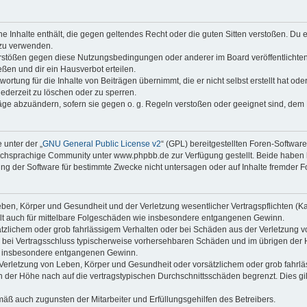
ine Inhalte enthält, die gegen geltendes Recht oder die guten Sitten verstoßen. Du 
 zu verwenden.
erstößen gegen diese Nutzungsbedingungen oder anderer im Board veröffentlichte
ßen und dir ein Hausverbot erteilen.
ortung für die Inhalte von Beiträgen übernimmt, die er nicht selbst erstellt hat od
jederzeit zu löschen oder zu sperren.
räge abzuändern, sofern sie gegen o. g. Regeln verstoßen oder geeignet sind, dem
 unter der „
GNU General Public License v2
“ (GPL) bereitgestellten Foren-Softwa
chsprachige Community unter www.phpbb.de zur Verfügung gestellt. Beide haben ke
g der Software für bestimmte Zwecke nicht untersagen oder auf Inhalte fremder F
ben, Körper und Gesundheit und der Verletzung wesentlicher Vertragspflichten (Kard
gilt auch für mittelbare Folgeschäden wie insbesondere entgangenen Gewinn.
ätzlichem oder grob fahrlässigem Verhalten oder bei Schäden aus der Verletzung 
 die bei Vertragsschluss typischerweise vorhersehbaren Schäden und im übrigen de
wie insbesondere entgangenen Gewinn.
erletzung von Leben, Körper und Gesundheit oder vorsätzlichem oder grob fahrläs
der Höhe nach auf die vertragstypischen Durchschnittsschäden begrenzt. Dies gi
mäß auch zugunsten der Mitarbeiter und Erfüllungsgehilfen des Betreibers.