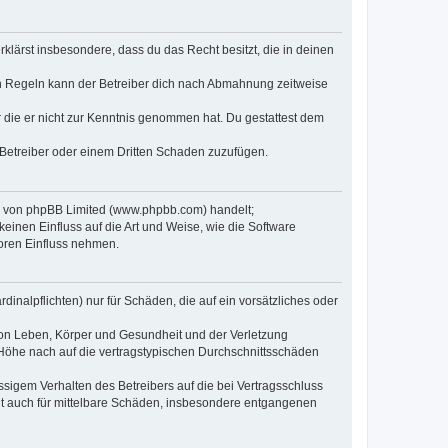
erklärst insbesondere, dass du das Recht besitzt, die in deinen
n Regeln kann der Betreiber dich nach Abmahnung zeitweise
er die er nicht zur Kenntnis genommen hat. Du gestattest dem
 Betreiber oder einem Dritten Schaden zuzufügen.
re von phpBB Limited (www.phpbb.com) handelt;
inen Einfluss auf die Art und Weise, wie die Software
oren Einfluss nehmen.
inalpflichten) nur für Schäden, die auf ein vorsätzliches oder
von Leben, Körper und Gesundheit und der Verletzung
r Höhe nach auf die vertragstypischen Durchschnittsschäden
sigem Verhalten des Betreibers auf die bei Vertragsschluss
lt auch für mittelbare Schäden, insbesondere entgangenen