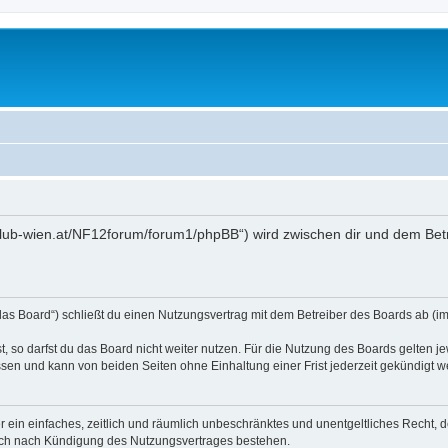
toklub-wien.at/NF12forum/forum1/phpBB“) wird zwischen dir und dem Bet
das Board“) schließt du einen Nutzungsvertrag mit dem Betreiber des Boards ab (im 
 so darfst du das Board nicht weiter nutzen. Für die Nutzung des Boards gelten jew
sen und kann von beiden Seiten ohne Einhaltung einer Frist jederzeit gekündigt w
ber ein einfaches, zeitlich und räumlich unbeschränktes und unentgeltliches Recht
auch nach Kündigung des Nutzungsvertrages bestehen.