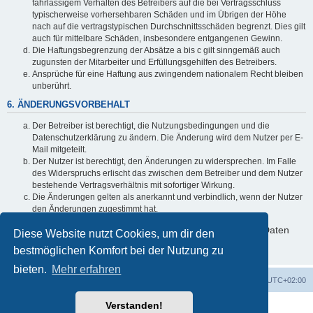
fahrlässigem Verhalten des Betreibers auf die bei Vertragsschluss
typischerweise vorhersehbaren Schäden und im Übrigen der Höhe
nach auf die vertragstypischen Durchschnittsschäden begrenzt. Dies gilt
auch für mittelbare Schäden, insbesondere entgangenen Gewinn.
Die Haftungsbegrenzung der Absätze a bis c gilt sinngemäß auch
zugunsten der Mitarbeiter und Erfüllungsgehilfen des Betreibers.
Ansprüche für eine Haftung aus zwingendem nationalem Recht bleiben
unberührt.
6. ÄNDERUNGSVORBEHALT
Der Betreiber ist berechtigt, die Nutzungsbedingungen und die
Datenschutzerklärung zu ändern. Die Änderung wird dem Nutzer per E-
Mail mitgeteilt.
Der Nutzer ist berechtigt, den Änderungen zu widersprechen. Im Falle
des Widerspruchs erlischt das zwischen dem Betreiber und dem Nutzer
bestehende Vertragsverhältnis mit sofortiger Wirkung.
Die Änderungen gelten als anerkannt und verbindlich, wenn der Nutzer
den Änderungen zugestimmt hat.
Informationen über den Umgang mit deinen persönlichen Daten
Diese Website nutzt Cookies, um dir den
sind in der Datenschutzerklärung enthalten.
bestmöglichen Komfort bei der Nutzung zu
bieten.
Mehr erfahren
Foren-Übersicht
Alle Zeiten sind
UTC+02:00
Verstanden!
Powered by
phpBB
® Forum Software © phpBB Limited