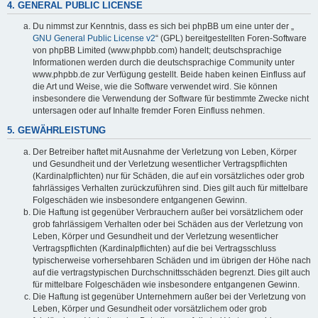
4. GENERAL PUBLIC LICENSE
Du nimmst zur Kenntnis, dass es sich bei phpBB um eine unter der „
GNU General Public License v2
“ (GPL) bereitgestellten Foren-Software
von phpBB Limited (www.phpbb.com) handelt; deutschsprachige
Informationen werden durch die deutschsprachige Community unter
www.phpbb.de zur Verfügung gestellt. Beide haben keinen Einfluss auf
die Art und Weise, wie die Software verwendet wird. Sie können
insbesondere die Verwendung der Software für bestimmte Zwecke nicht
untersagen oder auf Inhalte fremder Foren Einfluss nehmen.
5. GEWÄHRLEISTUNG
Der Betreiber haftet mit Ausnahme der Verletzung von Leben, Körper
und Gesundheit und der Verletzung wesentlicher Vertragspflichten
(Kardinalpflichten) nur für Schäden, die auf ein vorsätzliches oder grob
fahrlässiges Verhalten zurückzuführen sind. Dies gilt auch für mittelbare
Folgeschäden wie insbesondere entgangenen Gewinn.
Die Haftung ist gegenüber Verbrauchern außer bei vorsätzlichem oder
grob fahrlässigem Verhalten oder bei Schäden aus der Verletzung von
Leben, Körper und Gesundheit und der Verletzung wesentlicher
Vertragspflichten (Kardinalpflichten) auf die bei Vertragsschluss
typischerweise vorhersehbaren Schäden und im übrigen der Höhe nach
auf die vertragstypischen Durchschnittsschäden begrenzt. Dies gilt auch
für mittelbare Folgeschäden wie insbesondere entgangenen Gewinn.
Die Haftung ist gegenüber Unternehmern außer bei der Verletzung von
Leben, Körper und Gesundheit oder vorsätzlichem oder grob