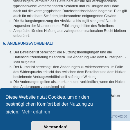
fahrlässigem Verhalten des Betreibers auf die bei Vertragsschluss
typischerweise vorhersehbaren Schäden und im Übrigen der Höhe
nach auf die vertragstypischen Durchschnittsschäden begrenzt. Dies gilt
auch für mittelbare Schäden, insbesondere entgangenen Gewinn.
Die Haftungsbegrenzung der Absätze a bis c gilt sinngemäß auch
zugunsten der Mitarbeiter und Erfüllungsgehilfen des Betreibers.
Ansprüche für eine Haftung aus zwingendem nationalem Recht bleiben
unberührt.
6. ÄNDERUNGSVORBEHALT
Der Betreiber ist berechtigt, die Nutzungsbedingungen und die
Datenschutzerklärung zu ändern. Die Änderung wird dem Nutzer per E-
Mail mitgeteilt.
Der Nutzer ist berechtigt, den Änderungen zu widersprechen. Im Falle
des Widerspruchs erlischt das zwischen dem Betreiber und dem Nutzer
bestehende Vertragsverhältnis mit sofortiger Wirkung.
Die Änderungen gelten als anerkannt und verbindlich, wenn der Nutzer
den Änderungen zugestimmt hat.
Informationen über den Umgang mit deinen persönlichen Daten
Diese Website nutzt Cookies, um dir den
sind in der Datenschutzerklärung enthalten.
bestmöglichen Komfort bei der Nutzung zu
bieten.
Mehr erfahren
Foren-Übersicht
Alle Zeiten sind
UTC+02:00
Verstanden!
Powered by
phpBB
® Forum Software © phpBB Limited