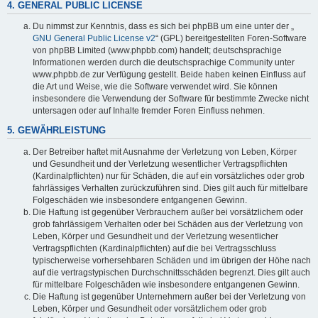
4. GENERAL PUBLIC LICENSE
Du nimmst zur Kenntnis, dass es sich bei phpBB um eine unter der „
GNU General Public License v2
“ (GPL) bereitgestellten Foren-Software
von phpBB Limited (www.phpbb.com) handelt; deutschsprachige
Informationen werden durch die deutschsprachige Community unter
www.phpbb.de zur Verfügung gestellt. Beide haben keinen Einfluss auf
die Art und Weise, wie die Software verwendet wird. Sie können
insbesondere die Verwendung der Software für bestimmte Zwecke nicht
untersagen oder auf Inhalte fremder Foren Einfluss nehmen.
5. GEWÄHRLEISTUNG
Der Betreiber haftet mit Ausnahme der Verletzung von Leben, Körper
und Gesundheit und der Verletzung wesentlicher Vertragspflichten
(Kardinalpflichten) nur für Schäden, die auf ein vorsätzliches oder grob
fahrlässiges Verhalten zurückzuführen sind. Dies gilt auch für mittelbare
Folgeschäden wie insbesondere entgangenen Gewinn.
Die Haftung ist gegenüber Verbrauchern außer bei vorsätzlichem oder
grob fahrlässigem Verhalten oder bei Schäden aus der Verletzung von
Leben, Körper und Gesundheit und der Verletzung wesentlicher
Vertragspflichten (Kardinalpflichten) auf die bei Vertragsschluss
typischerweise vorhersehbaren Schäden und im übrigen der Höhe nach
auf die vertragstypischen Durchschnittsschäden begrenzt. Dies gilt auch
für mittelbare Folgeschäden wie insbesondere entgangenen Gewinn.
Die Haftung ist gegenüber Unternehmern außer bei der Verletzung von
Leben, Körper und Gesundheit oder vorsätzlichem oder grob