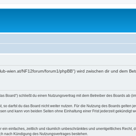
toklub-wien.at/NF12forum/forum1/phpBB“) wird zwischen dir und dem Bet
das Board“) schließt du einen Nutzungsvertrag mit dem Betreiber des Boards ab (im 
 so darfst du das Board nicht weiter nutzen. Für die Nutzung des Boards gelten jew
sen und kann von beiden Seiten ohne Einhaltung einer Frist jederzeit gekündigt w
ber ein einfaches, zeitlich und räumlich unbeschränktes und unentgeltliches Recht
auch nach Kündigung des Nutzungsvertrages bestehen.