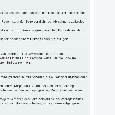
erklärst insbesondere, dass du das Recht besitzt, die in deinen
n Regeln kann der Betreiber dich nach Abmahnung zeitweise
er die er nicht zur Kenntnis genommen hat. Du gestattest dem
 Betreiber oder einem Dritten Schaden zuzufügen.
re von phpBB Limited (www.phpbb.com) handelt;
inen Einfluss auf die Art und Weise, wie die Software
oren Einfluss nehmen.
inalpflichten) nur für Schäden, die auf ein vorsätzliches oder
von Leben, Körper und Gesundheit und der Verletzung
r Höhe nach auf die vertragstypischen Durchschnittsschäden
sigem Verhalten des Betreibers auf die bei Vertragsschluss
lt auch für mittelbare Schäden, insbesondere entgangenen