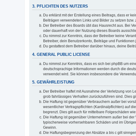
3. PFLICHTEN DES NUTZERS
Du erklärst mit der Erstellung eines Beitrags, dass er ke
Beiträgen verwendeten Links und Bilder zu setzen bzw.
Der Betreiber des Boards übt das Hausrecht aus. Bei V
oder dauerhaft von der Nutzung dieses Boards ausschlie
Du nimmst zur Kenntnis, dass der Betreiber keine Verantw
Betreiber, dein Benutzerkonto, Beiträge und Funktionen 
Du gestattest dem Betreiber darüber hinaus, deine Beit
4. GENERAL PUBLIC LICENSE
Du nimmst zur Kenntnis, dass es sich bei phpBB um eine
deutschsprachige Informationen werden durch die deuts
verwendet wird. Sie können insbesondere die Verwendun
5. GEWÄHRLEISTUNG
Der Betreiber haftet mit Ausnahme der Verletzung von Le
grob fahrlässiges Verhalten zurückzuführen sind. Dies 
Die Haftung ist gegenüber Verbrauchern außer bei vors
wesentlicher Vertragspflichten (Kardinalpflichten) auf
begrenzt. Dies gilt auch für mittelbare Folgeschäden 
Die Haftung ist gegenüber Unternehmern außer bei der V
typischerweise vorhersehbaren Schäden und im Übrigen 
Gewinn.
Die Haftungsbegrenzung der Absätze a bis c gilt sinnge