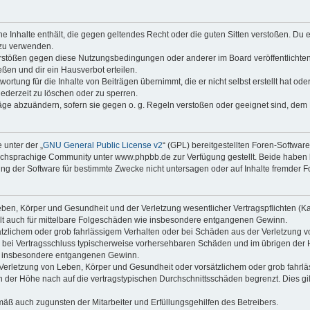
ine Inhalte enthält, die gegen geltendes Recht oder die guten Sitten verstoßen. Du 
 zu verwenden.
erstößen gegen diese Nutzungsbedingungen oder anderer im Board veröffentlichte
ßen und dir ein Hausverbot erteilen.
ortung für die Inhalte von Beiträgen übernimmt, die er nicht selbst erstellt hat od
jederzeit zu löschen oder zu sperren.
räge abzuändern, sofern sie gegen o. g. Regeln verstoßen oder geeignet sind, dem
 unter der „
GNU General Public License v2
“ (GPL) bereitgestellten Foren-Softwa
chsprachige Community unter www.phpbb.de zur Verfügung gestellt. Beide haben ke
g der Software für bestimmte Zwecke nicht untersagen oder auf Inhalte fremder F
ben, Körper und Gesundheit und der Verletzung wesentlicher Vertragspflichten (Kard
gilt auch für mittelbare Folgeschäden wie insbesondere entgangenen Gewinn.
ätzlichem oder grob fahrlässigem Verhalten oder bei Schäden aus der Verletzung 
 die bei Vertragsschluss typischerweise vorhersehbaren Schäden und im übrigen de
wie insbesondere entgangenen Gewinn.
erletzung von Leben, Körper und Gesundheit oder vorsätzlichem oder grob fahrläs
der Höhe nach auf die vertragstypischen Durchschnittsschäden begrenzt. Dies gi
mäß auch zugunsten der Mitarbeiter und Erfüllungsgehilfen des Betreibers.