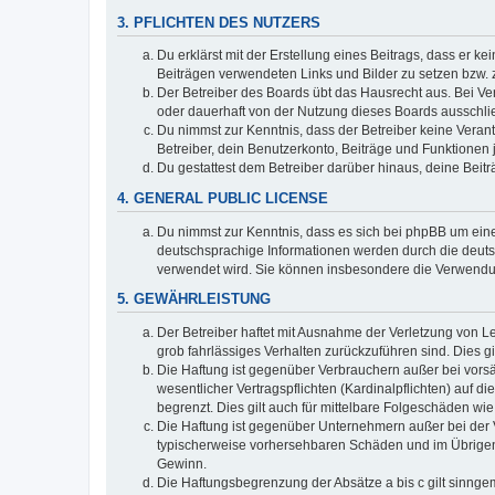
3. PFLICHTEN DES NUTZERS
Du erklärst mit der Erstellung eines Beitrags, dass er ke
Beiträgen verwendeten Links und Bilder zu setzen bzw.
Der Betreiber des Boards übt das Hausrecht aus. Bei V
oder dauerhaft von der Nutzung dieses Boards ausschlie
Du nimmst zur Kenntnis, dass der Betreiber keine Verantw
Betreiber, dein Benutzerkonto, Beiträge und Funktionen 
Du gestattest dem Betreiber darüber hinaus, deine Beit
4. GENERAL PUBLIC LICENSE
Du nimmst zur Kenntnis, dass es sich bei phpBB um eine
deutschsprachige Informationen werden durch die deuts
verwendet wird. Sie können insbesondere die Verwendun
5. GEWÄHRLEISTUNG
Der Betreiber haftet mit Ausnahme der Verletzung von Le
grob fahrlässiges Verhalten zurückzuführen sind. Dies 
Die Haftung ist gegenüber Verbrauchern außer bei vors
wesentlicher Vertragspflichten (Kardinalpflichten) auf
begrenzt. Dies gilt auch für mittelbare Folgeschäden 
Die Haftung ist gegenüber Unternehmern außer bei der V
typischerweise vorhersehbaren Schäden und im Übrigen 
Gewinn.
Die Haftungsbegrenzung der Absätze a bis c gilt sinnge