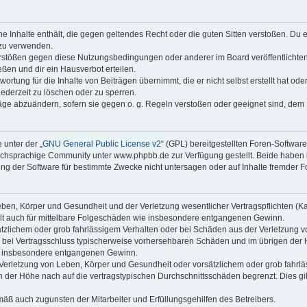
ine Inhalte enthält, die gegen geltendes Recht oder die guten Sitten verstoßen. Du 
 zu verwenden.
erstößen gegen diese Nutzungsbedingungen oder anderer im Board veröffentlichte
ßen und dir ein Hausverbot erteilen.
ortung für die Inhalte von Beiträgen übernimmt, die er nicht selbst erstellt hat od
jederzeit zu löschen oder zu sperren.
räge abzuändern, sofern sie gegen o. g. Regeln verstoßen oder geeignet sind, dem
 unter der „
GNU General Public License v2
“ (GPL) bereitgestellten Foren-Softwa
chsprachige Community unter www.phpbb.de zur Verfügung gestellt. Beide haben ke
g der Software für bestimmte Zwecke nicht untersagen oder auf Inhalte fremder F
ben, Körper und Gesundheit und der Verletzung wesentlicher Vertragspflichten (Kard
gilt auch für mittelbare Folgeschäden wie insbesondere entgangenen Gewinn.
ätzlichem oder grob fahrlässigem Verhalten oder bei Schäden aus der Verletzung 
 die bei Vertragsschluss typischerweise vorhersehbaren Schäden und im übrigen de
wie insbesondere entgangenen Gewinn.
erletzung von Leben, Körper und Gesundheit oder vorsätzlichem oder grob fahrläs
der Höhe nach auf die vertragstypischen Durchschnittsschäden begrenzt. Dies gi
mäß auch zugunsten der Mitarbeiter und Erfüllungsgehilfen des Betreibers.