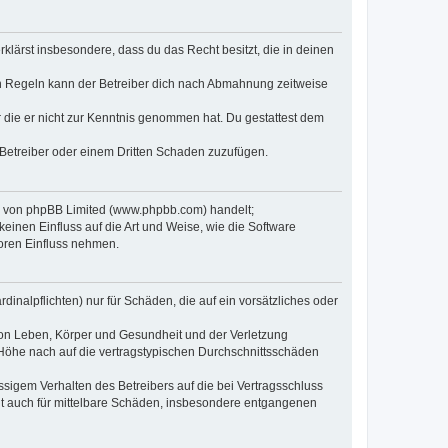
erklärst insbesondere, dass du das Recht besitzt, die in deinen
n Regeln kann der Betreiber dich nach Abmahnung zeitweise
er die er nicht zur Kenntnis genommen hat. Du gestattest dem
 Betreiber oder einem Dritten Schaden zuzufügen.
re von phpBB Limited (www.phpbb.com) handelt;
inen Einfluss auf die Art und Weise, wie die Software
oren Einfluss nehmen.
inalpflichten) nur für Schäden, die auf ein vorsätzliches oder
von Leben, Körper und Gesundheit und der Verletzung
r Höhe nach auf die vertragstypischen Durchschnittsschäden
sigem Verhalten des Betreibers auf die bei Vertragsschluss
lt auch für mittelbare Schäden, insbesondere entgangenen