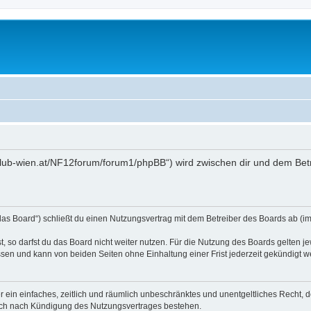
toklub-wien.at/NF12forum/forum1/phpBB“) wird zwischen dir und dem Bet
das Board“) schließt du einen Nutzungsvertrag mit dem Betreiber des Boards ab (im 
 so darfst du das Board nicht weiter nutzen. Für die Nutzung des Boards gelten jew
sen und kann von beiden Seiten ohne Einhaltung einer Frist jederzeit gekündigt w
ber ein einfaches, zeitlich und räumlich unbeschränktes und unentgeltliches Recht
auch nach Kündigung des Nutzungsvertrages bestehen.