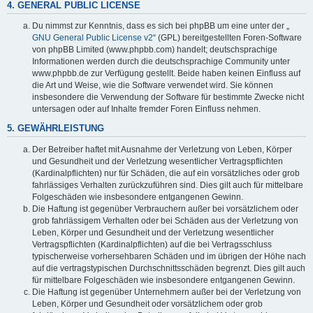
4. GENERAL PUBLIC LICENSE
Du nimmst zur Kenntnis, dass es sich bei phpBB um eine unter der „
GNU General Public License v2
“ (GPL) bereitgestellten Foren-Software
von phpBB Limited (www.phpbb.com) handelt; deutschsprachige
Informationen werden durch die deutschsprachige Community unter
www.phpbb.de zur Verfügung gestellt. Beide haben keinen Einfluss auf
die Art und Weise, wie die Software verwendet wird. Sie können
insbesondere die Verwendung der Software für bestimmte Zwecke nicht
untersagen oder auf Inhalte fremder Foren Einfluss nehmen.
5. GEWÄHRLEISTUNG
Der Betreiber haftet mit Ausnahme der Verletzung von Leben, Körper
und Gesundheit und der Verletzung wesentlicher Vertragspflichten
(Kardinalpflichten) nur für Schäden, die auf ein vorsätzliches oder grob
fahrlässiges Verhalten zurückzuführen sind. Dies gilt auch für mittelbare
Folgeschäden wie insbesondere entgangenen Gewinn.
Die Haftung ist gegenüber Verbrauchern außer bei vorsätzlichem oder
grob fahrlässigem Verhalten oder bei Schäden aus der Verletzung von
Leben, Körper und Gesundheit und der Verletzung wesentlicher
Vertragspflichten (Kardinalpflichten) auf die bei Vertragsschluss
typischerweise vorhersehbaren Schäden und im übrigen der Höhe nach
auf die vertragstypischen Durchschnittsschäden begrenzt. Dies gilt auch
für mittelbare Folgeschäden wie insbesondere entgangenen Gewinn.
Die Haftung ist gegenüber Unternehmern außer bei der Verletzung von
Leben, Körper und Gesundheit oder vorsätzlichem oder grob