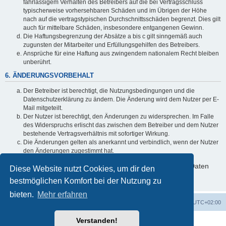
fahrlässigem Verhalten des Betreibers auf die bei Vertragsschluss
typischerweise vorhersehbaren Schäden und im Übrigen der Höhe
nach auf die vertragstypischen Durchschnittsschäden begrenzt. Dies gilt
auch für mittelbare Schäden, insbesondere entgangenen Gewinn.
Die Haftungsbegrenzung der Absätze a bis c gilt sinngemäß auch
zugunsten der Mitarbeiter und Erfüllungsgehilfen des Betreibers.
Ansprüche für eine Haftung aus zwingendem nationalem Recht bleiben
unberührt.
6. ÄNDERUNGSVORBEHALT
Der Betreiber ist berechtigt, die Nutzungsbedingungen und die
Datenschutzerklärung zu ändern. Die Änderung wird dem Nutzer per E-
Mail mitgeteilt.
Der Nutzer ist berechtigt, den Änderungen zu widersprechen. Im Falle
des Widerspruchs erlischt das zwischen dem Betreiber und dem Nutzer
bestehende Vertragsverhältnis mit sofortiger Wirkung.
Die Änderungen gelten als anerkannt und verbindlich, wenn der Nutzer
den Änderungen zugestimmt hat.
Informationen über den Umgang mit deinen persönlichen Daten
Diese Website nutzt Cookies, um dir den
sind in der Datenschutzerklärung enthalten.
bestmöglichen Komfort bei der Nutzung zu
bieten.
Mehr erfahren
Foren-Übersicht
Alle Zeiten sind
UTC+02:00
Verstanden!
Powered by
phpBB
® Forum Software © phpBB Limited