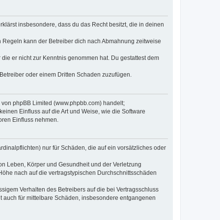
erklärst insbesondere, dass du das Recht besitzt, die in deinen
n Regeln kann der Betreiber dich nach Abmahnung zeitweise
er die er nicht zur Kenntnis genommen hat. Du gestattest dem
 Betreiber oder einem Dritten Schaden zuzufügen.
re von phpBB Limited (www.phpbb.com) handelt;
inen Einfluss auf die Art und Weise, wie die Software
oren Einfluss nehmen.
inalpflichten) nur für Schäden, die auf ein vorsätzliches oder
von Leben, Körper und Gesundheit und der Verletzung
r Höhe nach auf die vertragstypischen Durchschnittsschäden
sigem Verhalten des Betreibers auf die bei Vertragsschluss
lt auch für mittelbare Schäden, insbesondere entgangenen