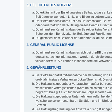
3. PFLICHTEN DES NUTZERS
Du erklärst mit der Erstellung eines Beitrags, dass er ke
Beiträgen verwendeten Links und Bilder zu setzen bzw.
Der Betreiber des Boards übt das Hausrecht aus. Bei V
oder dauerhaft von der Nutzung dieses Boards ausschlie
Du nimmst zur Kenntnis, dass der Betreiber keine Verantw
Betreiber, dein Benutzerkonto, Beiträge und Funktionen 
Du gestattest dem Betreiber darüber hinaus, deine Beit
4. GENERAL PUBLIC LICENSE
Du nimmst zur Kenntnis, dass es sich bei phpBB um eine
deutschsprachige Informationen werden durch die deuts
verwendet wird. Sie können insbesondere die Verwendun
5. GEWÄHRLEISTUNG
Der Betreiber haftet mit Ausnahme der Verletzung von Le
grob fahrlässiges Verhalten zurückzuführen sind. Dies 
Die Haftung ist gegenüber Verbrauchern außer bei vors
wesentlicher Vertragspflichten (Kardinalpflichten) auf
begrenzt. Dies gilt auch für mittelbare Folgeschäden 
Die Haftung ist gegenüber Unternehmern außer bei der V
typischerweise vorhersehbaren Schäden und im Übrigen 
Gewinn.
Die Haftungsbegrenzung der Absätze a bis c gilt sinnge