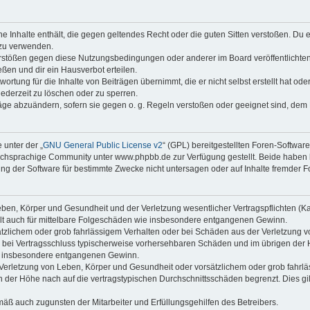
ine Inhalte enthält, die gegen geltendes Recht oder die guten Sitten verstoßen. Du 
 zu verwenden.
erstößen gegen diese Nutzungsbedingungen oder anderer im Board veröffentlichte
ßen und dir ein Hausverbot erteilen.
ortung für die Inhalte von Beiträgen übernimmt, die er nicht selbst erstellt hat od
jederzeit zu löschen oder zu sperren.
räge abzuändern, sofern sie gegen o. g. Regeln verstoßen oder geeignet sind, dem
 unter der „
GNU General Public License v2
“ (GPL) bereitgestellten Foren-Softwa
chsprachige Community unter www.phpbb.de zur Verfügung gestellt. Beide haben ke
g der Software für bestimmte Zwecke nicht untersagen oder auf Inhalte fremder F
ben, Körper und Gesundheit und der Verletzung wesentlicher Vertragspflichten (Kard
gilt auch für mittelbare Folgeschäden wie insbesondere entgangenen Gewinn.
ätzlichem oder grob fahrlässigem Verhalten oder bei Schäden aus der Verletzung 
 die bei Vertragsschluss typischerweise vorhersehbaren Schäden und im übrigen de
wie insbesondere entgangenen Gewinn.
erletzung von Leben, Körper und Gesundheit oder vorsätzlichem oder grob fahrläs
der Höhe nach auf die vertragstypischen Durchschnittsschäden begrenzt. Dies gi
mäß auch zugunsten der Mitarbeiter und Erfüllungsgehilfen des Betreibers.