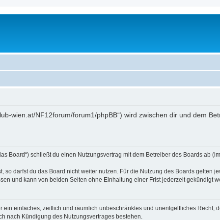
toklub-wien.at/NF12forum/forum1/phpBB“) wird zwischen dir und dem Bet
das Board“) schließt du einen Nutzungsvertrag mit dem Betreiber des Boards ab (im 
 so darfst du das Board nicht weiter nutzen. Für die Nutzung des Boards gelten jew
sen und kann von beiden Seiten ohne Einhaltung einer Frist jederzeit gekündigt w
ber ein einfaches, zeitlich und räumlich unbeschränktes und unentgeltliches Recht
auch nach Kündigung des Nutzungsvertrages bestehen.