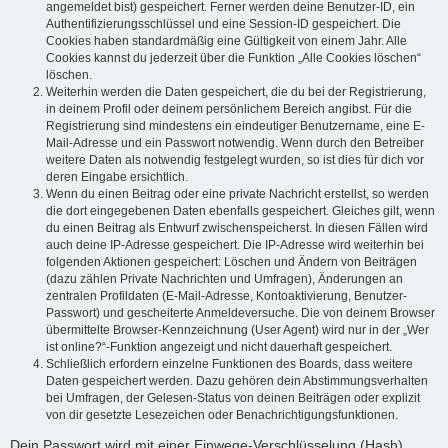
angemeldet bist) gespeichert. Ferner werden deine Benutzer-ID, ein
Authentifizierungsschlüssel und eine Session-ID gespeichert. Die
Cookies haben standardmäßig eine Gültigkeit von einem Jahr. Alle
Cookies kannst du jederzeit über die Funktion „Alle Cookies löschen“
löschen.
Weiterhin werden die Daten gespeichert, die du bei der Registrierung,
in deinem Profil oder deinem persönlichem Bereich angibst. Für die
Registrierung sind mindestens ein eindeutiger Benutzername, eine E-
Mail-Adresse und ein Passwort notwendig. Wenn durch den Betreiber
weitere Daten als notwendig festgelegt wurden, so ist dies für dich vor
deren Eingabe ersichtlich.
Wenn du einen Beitrag oder eine private Nachricht erstellst, so werden
die dort eingegebenen Daten ebenfalls gespeichert. Gleiches gilt, wenn
du einen Beitrag als Entwurf zwischenspeicherst. In diesen Fällen wird
auch deine IP-Adresse gespeichert. Die IP-Adresse wird weiterhin bei
folgenden Aktionen gespeichert: Löschen und Ändern von Beiträgen
(dazu zählen Private Nachrichten und Umfragen), Änderungen an
zentralen Profildaten (E-Mail-Adresse, Kontoaktivierung, Benutzer-
Passwort) und gescheiterte Anmeldeversuche. Die von deinem Browser
übermittelte Browser-Kennzeichnung (User Agent) wird nur in der „Wer
ist online?“-Funktion angezeigt und nicht dauerhaft gespeichert.
Schließlich erfordern einzelne Funktionen des Boards, dass weitere
Daten gespeichert werden. Dazu gehören dein Abstimmungsverhalten
bei Umfragen, der Gelesen-Status von deinen Beiträgen oder explizit
von dir gesetzte Lesezeichen oder Benachrichtigungsfunktionen.
Dein Passwort wird mit einer Einwege-Verschlüsselung (Hash)