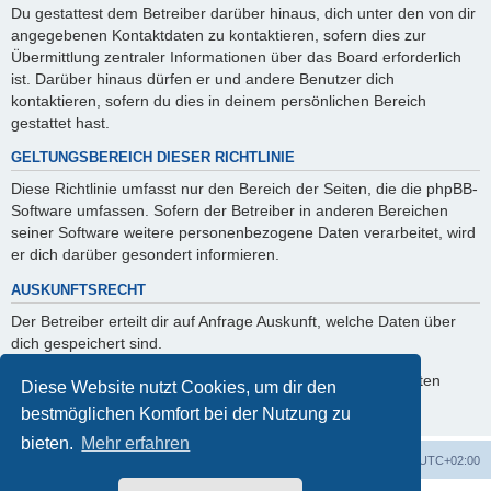
Du gestattest dem Betreiber darüber hinaus, dich unter den von dir
angegebenen Kontaktdaten zu kontaktieren, sofern dies zur
Übermittlung zentraler Informationen über das Board erforderlich
ist. Darüber hinaus dürfen er und andere Benutzer dich
kontaktieren, sofern du dies in deinem persönlichen Bereich
gestattet hast.
GELTUNGSBEREICH DIESER RICHTLINIE
Diese Richtlinie umfasst nur den Bereich der Seiten, die die phpBB-
Software umfassen. Sofern der Betreiber in anderen Bereichen
seiner Software weitere personenbezogene Daten verarbeitet, wird
er dich darüber gesondert informieren.
AUSKUNFTSRECHT
Der Betreiber erteilt dir auf Anfrage Auskunft, welche Daten über
dich gespeichert sind.
Du kannst jederzeit die Löschung bzw. Sperrung deiner Daten
Diese Website nutzt Cookies, um dir den
verlangen. Kontaktiere hierzu bitte den Betreiber.
bestmöglichen Komfort bei der Nutzung zu
bieten.
Mehr erfahren
Foren-Übersicht
Alle Zeiten sind
UTC+02:00