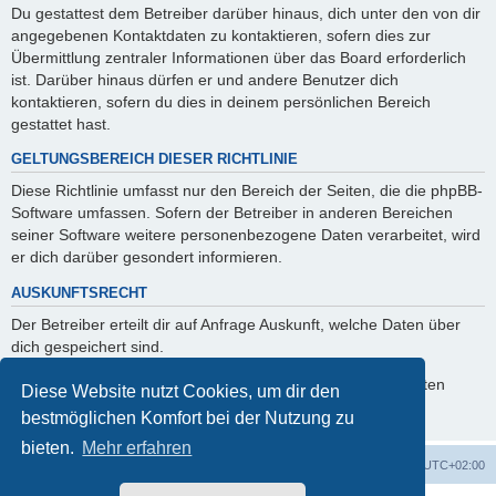
Du gestattest dem Betreiber darüber hinaus, dich unter den von dir
angegebenen Kontaktdaten zu kontaktieren, sofern dies zur
Übermittlung zentraler Informationen über das Board erforderlich
ist. Darüber hinaus dürfen er und andere Benutzer dich
kontaktieren, sofern du dies in deinem persönlichen Bereich
gestattet hast.
GELTUNGSBEREICH DIESER RICHTLINIE
Diese Richtlinie umfasst nur den Bereich der Seiten, die die phpBB-
Software umfassen. Sofern der Betreiber in anderen Bereichen
seiner Software weitere personenbezogene Daten verarbeitet, wird
er dich darüber gesondert informieren.
AUSKUNFTSRECHT
Der Betreiber erteilt dir auf Anfrage Auskunft, welche Daten über
dich gespeichert sind.
Du kannst jederzeit die Löschung bzw. Sperrung deiner Daten
Diese Website nutzt Cookies, um dir den
verlangen. Kontaktiere hierzu bitte den Betreiber.
bestmöglichen Komfort bei der Nutzung zu
bieten.
Mehr erfahren
Foren-Übersicht
Alle Zeiten sind
UTC+02:00