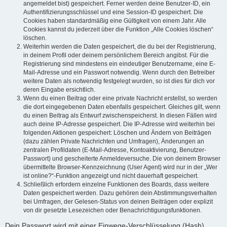
angemeldet bist) gespeichert. Ferner werden deine Benutzer-ID, ein
Authentifizierungsschlüssel und eine Session-ID gespeichert. Die
Cookies haben standardmäßig eine Gültigkeit von einem Jahr. Alle
Cookies kannst du jederzeit über die Funktion „Alle Cookies löschen“
löschen.
Weiterhin werden die Daten gespeichert, die du bei der Registrierung,
in deinem Profil oder deinem persönlichem Bereich angibst. Für die
Registrierung sind mindestens ein eindeutiger Benutzername, eine E-
Mail-Adresse und ein Passwort notwendig. Wenn durch den Betreiber
weitere Daten als notwendig festgelegt wurden, so ist dies für dich vor
deren Eingabe ersichtlich.
Wenn du einen Beitrag oder eine private Nachricht erstellst, so werden
die dort eingegebenen Daten ebenfalls gespeichert. Gleiches gilt, wenn
du einen Beitrag als Entwurf zwischenspeicherst. In diesen Fällen wird
auch deine IP-Adresse gespeichert. Die IP-Adresse wird weiterhin bei
folgenden Aktionen gespeichert: Löschen und Ändern von Beiträgen
(dazu zählen Private Nachrichten und Umfragen), Änderungen an
zentralen Profildaten (E-Mail-Adresse, Kontoaktivierung, Benutzer-
Passwort) und gescheiterte Anmeldeversuche. Die von deinem Browser
übermittelte Browser-Kennzeichnung (User Agent) wird nur in der „Wer
ist online?“-Funktion angezeigt und nicht dauerhaft gespeichert.
Schließlich erfordern einzelne Funktionen des Boards, dass weitere
Daten gespeichert werden. Dazu gehören dein Abstimmungsverhalten
bei Umfragen, der Gelesen-Status von deinen Beiträgen oder explizit
von dir gesetzte Lesezeichen oder Benachrichtigungsfunktionen.
Dein Passwort wird mit einer Einwege-Verschlüsselung (Hash)