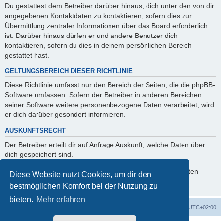
Du gestattest dem Betreiber darüber hinaus, dich unter den von dir
angegebenen Kontaktdaten zu kontaktieren, sofern dies zur
Übermittlung zentraler Informationen über das Board erforderlich
ist. Darüber hinaus dürfen er und andere Benutzer dich
kontaktieren, sofern du dies in deinem persönlichen Bereich
gestattet hast.
GELTUNGSBEREICH DIESER RICHTLINIE
Diese Richtlinie umfasst nur den Bereich der Seiten, die die phpBB-
Software umfassen. Sofern der Betreiber in anderen Bereichen
seiner Software weitere personenbezogene Daten verarbeitet, wird
er dich darüber gesondert informieren.
AUSKUNFTSRECHT
Der Betreiber erteilt dir auf Anfrage Auskunft, welche Daten über
dich gespeichert sind.
Du kannst jederzeit die Löschung bzw. Sperrung deiner Daten
Diese Website nutzt Cookies, um dir den
verlangen. Kontaktiere hierzu bitte den Betreiber.
bestmöglichen Komfort bei der Nutzung zu
bieten.
Mehr erfahren
Foren-Übersicht
Alle Zeiten sind
UTC+02:00