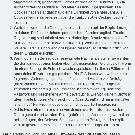
angemeldet bist) gespeichert. Ferner werden deine Benutzer-ID, ein
Authentifizierungsschlüssel und eine Session-ID gespeichert. Die
Cookies haben standardmäßig eine Gültigkeit von einem Jahr. Alle
Cookies kannst du jederzeit über die Funktion „Alle Cookies löschen“
löschen.
Weiterhin werden die Daten gespeichert, die du bei der Registrierung,
in deinem Profil oder deinem persönlichem Bereich angibst. Für die
Registrierung sind mindestens ein eindeutiger Benutzername, eine E-
Mail-Adresse und ein Passwort notwendig. Wenn durch den Betreiber
weitere Daten als notwendig festgelegt wurden, so ist dies für dich vor
deren Eingabe ersichtlich.
Wenn du einen Beitrag oder eine private Nachricht erstellst, so werden
die dort eingegebenen Daten ebenfalls gespeichert. Gleiches gilt, wenn
du einen Beitrag als Entwurf zwischenspeicherst. In diesen Fällen wird
auch deine IP-Adresse gespeichert. Die IP-Adresse wird weiterhin bei
folgenden Aktionen gespeichert: Löschen und Ändern von Beiträgen
(dazu zählen Private Nachrichten und Umfragen), Änderungen an
zentralen Profildaten (E-Mail-Adresse, Kontoaktivierung, Benutzer-
Passwort) und gescheiterte Anmeldeversuche. Die von deinem Browser
übermittelte Browser-Kennzeichnung (User Agent) wird nur in der „Wer
ist online?“-Funktion angezeigt und nicht dauerhaft gespeichert.
Schließlich erfordern einzelne Funktionen des Boards, dass weitere
Daten gespeichert werden. Dazu gehören dein Abstimmungsverhalten
bei Umfragen, der Gelesen-Status von deinen Beiträgen oder explizit
von dir gesetzte Lesezeichen oder Benachrichtigungsfunktionen.
Dein Passwort wird mit einer Einwege-Verschlüsselung (Hash)