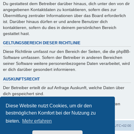
Du gestattest dem Betreiber darüber hinaus, dich unter den von dir
angegebenen Kontaktdaten zu kontaktieren, sofern dies zur
Übermittlung zentraler Informationen über das Board erforderlich
ist. Darüber hinaus dürfen er und andere Benutzer dich
kontaktieren, sofern du dies in deinem persönlichen Bereich
gestattet hast.
GELTUNGSBEREICH DIESER RICHTLINIE
Diese Richtlinie umfasst nur den Bereich der Seiten, die die phpBB-
Software umfassen. Sofern der Betreiber in anderen Bereichen
seiner Software weitere personenbezogene Daten verarbeitet, wird
er dich darüber gesondert informieren.
AUSKUNFTSRECHT
Der Betreiber erteilt dir auf Anfrage Auskunft, welche Daten über
dich gespeichert sind.
Du kannst jederzeit die Löschung bzw. Sperrung deiner Daten
Diese Website nutzt Cookies, um dir den
verlangen. Kontaktiere hierzu bitte den Betreiber.
bestmöglichen Komfort bei der Nutzung zu
bieten.
Mehr erfahren
Foren-Übersicht
Alle Zeiten sind
UTC+02:00