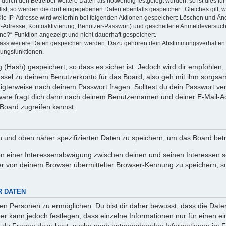
rch den Betreiber weitere Daten als notwendig festgelegt wurden, so ist dies für 
llst, so werden die dort eingegebenen Daten ebenfalls gespeichert. Gleiches gilt, 
Die IP-Adresse wird weiterhin bei folgenden Aktionen gespeichert: Löschen und Än
l-Adresse, Kontoaktivierung, Benutzer-Passwort) und gescheiterte Anmeldeversuch
ine?“-Funktion angezeigt und nicht dauerhaft gespeichert.
 dass weitere Daten gespeichert werden. Dazu gehören dein Abstimmungsverhalten
gungsfunktionen.
(Hash) gespeichert, so dass es sicher ist. Jedoch wird dir empfohlen, 
ssel zu deinem Benutzerkonto für das Board, also geh mit ihm sorgsam
htigterweise nach deinem Passwort fragen. Solltest du dein Passwort v
are fragt dich dann nach deinem Benutzernamen und deiner E-Mail-Ad
Board zugreifen kannst.
en und oben näher spezifizierten Daten zu speichern, um das Board bet
en einer Interessenabwägung zwischen deinen und seinen Interessen sow
r von deinem Browser übermittelter Browser-Kennung zu speichern, so
R DATEN
n Personen zu ermöglichen. Du bist dir daher bewusst, dass die Daten d
ber kann jedoch festlegen, dass einzelne Informationen nur für einen ei