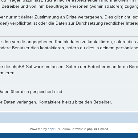
n du Fragen dazu hast, suche nach entsprechenden Informationen im Fo
n Betreiber und von ihm beauftragte Personen (Administratoren) zugäng
r nur mit deiner Zustimmung an Dritte weitergeben. Dies gilt nicht, s
n) verpflichtet ist oder die Daten zur Durchsetzung rechtlicher Interes
er den von dir angegebenen Kontaktdaten zu kontaktieren, sofern dies 
andere Benutzer dich kontaktieren, sofern du dies in deinem persönliche
, die die phpBB-Software umfassen. Sofern der Betreiber in anderen Be
ormieren.
 Daten über dich gespeichert sind.
 Daten verlangen. Kontaktiere hierzu bitte den Betreiber.
Powered by
phpBB
® Forum Software © phpBB Limited
Deutsche Übersetzung durch
phpBB.de