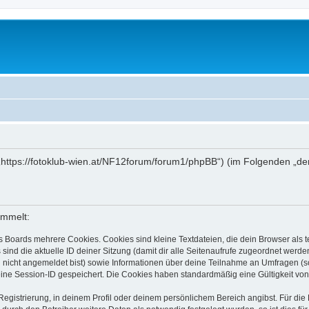
 („https://fotoklub-wien.at/NF12forum/forum1/phpBB“) (im Folgenden „de
ammelt:
s Boards mehrere Cookies. Cookies sind kleine Textdateien, die dein Browser als
 sind die aktuelle ID deiner Sitzung (damit dir alle Seitenaufrufe zugeordnet werd
u nicht angemeldet bist) sowie Informationen über deine Teilnahme an Umfragen (s
eine Session-ID gespeichert. Die Cookies haben standardmäßig eine Gültigkeit von 
Registrierung, in deinem Profil oder deinem persönlichem Bereich angibst. Für di