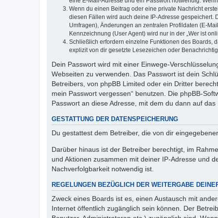
eine E-Mail-Adresse und ein Passwort notwendig. Wenn du
Wenn du einen Beitrag oder eine private Nachricht erste
diesen Fällen wird auch deine IP-Adresse gespeichert. 
Umfragen), Änderungen an zentralen Profildaten (E-Mai
Kennzeichnung (User Agent) wird nur in der „Wer ist onl
Schließlich erfordern einzelne Funktionen des Boards,
explizit von dir gesetzte Lesezeichen oder Benachrichti
Dein Passwort wird mit einer Einwege-Verschlüsselung 
Webseiten zu verwenden. Das Passwort ist dein Schlü
Betreibers, von phpBB Limited oder ein Dritter berec
mein Passwort vergessen“ benutzen. Die phpBB-Softw
Passwort an diese Adresse, mit dem du dann auf das 
GESTATTUNG DER DATENSPEICHERUNG
Du gestattest dem Betreiber, die von dir eingegeben
Darüber hinaus ist der Betreiber berechtigt, im Rahm
und Aktionen zusammen mit deiner IP-Adresse und de
Nachverfolgbarkeit notwendig ist.
REGELUNGEN BEZÜGLICH DER WEITERGABE DEINE
Zweck eines Boards ist es, einen Austausch mit andere
Internet öffentlich zugänglich sein können. Der Betrei