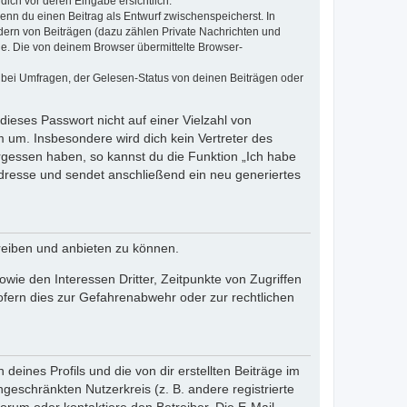
dich vor deren Eingabe ersichtlich.
wenn du einen Beitrag als Entwurf zwischenspeicherst. In
dern von Beiträgen (dazu zählen Private Nachrichten und
e. Die von deinem Browser übermittelte Browser-
 bei Umfragen, der Gelesen-Status von deinen Beiträgen oder
dieses Passwort nicht auf einer Vielzahl von
 um. Insbesondere wird dich kein Vertreter des
ergessen haben, so kannst du die Funktion „Ich habe
resse und sendet anschließend ein neu generiertes
reiben und anbieten zu können.
ie den Interessen Dritter, Zeitpunkte von Zugriffen
fern dies zur Gefahrenabwehr oder zur rechtlichen
eines Profils und die von dir erstellten Beiträge im
ngeschränkten Nutzerkreis (z. B. andere registrierte