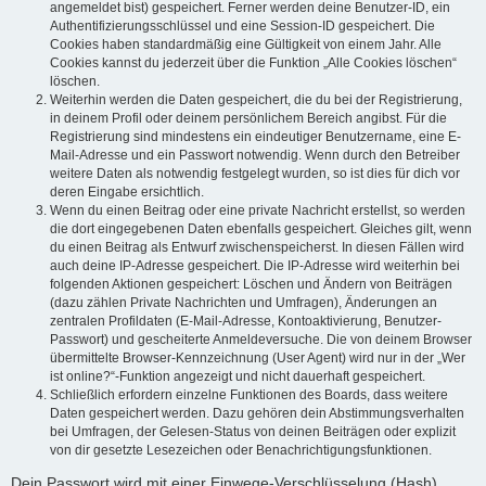
angemeldet bist) gespeichert. Ferner werden deine Benutzer-ID, ein
Authentifizierungsschlüssel und eine Session-ID gespeichert. Die
Cookies haben standardmäßig eine Gültigkeit von einem Jahr. Alle
Cookies kannst du jederzeit über die Funktion „Alle Cookies löschen“
löschen.
Weiterhin werden die Daten gespeichert, die du bei der Registrierung,
in deinem Profil oder deinem persönlichem Bereich angibst. Für die
Registrierung sind mindestens ein eindeutiger Benutzername, eine E-
Mail-Adresse und ein Passwort notwendig. Wenn durch den Betreiber
weitere Daten als notwendig festgelegt wurden, so ist dies für dich vor
deren Eingabe ersichtlich.
Wenn du einen Beitrag oder eine private Nachricht erstellst, so werden
die dort eingegebenen Daten ebenfalls gespeichert. Gleiches gilt, wenn
du einen Beitrag als Entwurf zwischenspeicherst. In diesen Fällen wird
auch deine IP-Adresse gespeichert. Die IP-Adresse wird weiterhin bei
folgenden Aktionen gespeichert: Löschen und Ändern von Beiträgen
(dazu zählen Private Nachrichten und Umfragen), Änderungen an
zentralen Profildaten (E-Mail-Adresse, Kontoaktivierung, Benutzer-
Passwort) und gescheiterte Anmeldeversuche. Die von deinem Browser
übermittelte Browser-Kennzeichnung (User Agent) wird nur in der „Wer
ist online?“-Funktion angezeigt und nicht dauerhaft gespeichert.
Schließlich erfordern einzelne Funktionen des Boards, dass weitere
Daten gespeichert werden. Dazu gehören dein Abstimmungsverhalten
bei Umfragen, der Gelesen-Status von deinen Beiträgen oder explizit
von dir gesetzte Lesezeichen oder Benachrichtigungsfunktionen.
Dein Passwort wird mit einer Einwege-Verschlüsselung (Hash)