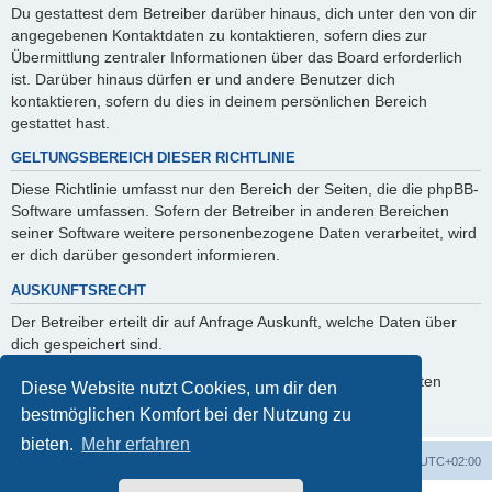
Du gestattest dem Betreiber darüber hinaus, dich unter den von dir
angegebenen Kontaktdaten zu kontaktieren, sofern dies zur
Übermittlung zentraler Informationen über das Board erforderlich
ist. Darüber hinaus dürfen er und andere Benutzer dich
kontaktieren, sofern du dies in deinem persönlichen Bereich
gestattet hast.
GELTUNGSBEREICH DIESER RICHTLINIE
Diese Richtlinie umfasst nur den Bereich der Seiten, die die phpBB-
Software umfassen. Sofern der Betreiber in anderen Bereichen
seiner Software weitere personenbezogene Daten verarbeitet, wird
er dich darüber gesondert informieren.
AUSKUNFTSRECHT
Der Betreiber erteilt dir auf Anfrage Auskunft, welche Daten über
dich gespeichert sind.
Du kannst jederzeit die Löschung bzw. Sperrung deiner Daten
Diese Website nutzt Cookies, um dir den
verlangen. Kontaktiere hierzu bitte den Betreiber.
bestmöglichen Komfort bei der Nutzung zu
bieten.
Mehr erfahren
Foren-Übersicht
Alle Zeiten sind
UTC+02:00