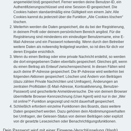
angemeldet bist) gespeichert. Ferner werden deine Benutzer-ID, ein
Authentifizierungsschlüssel und eine Session-ID gespeichert. Die
Cookies haben standardmäßig eine Gültigkeit von einem Jahr. Alle
Cookies kannst du jederzeit über die Funktion „Alle Cookies löschen“
löschen.
Weiterhin werden die Daten gespeichert, die du bei der Registrierung,
in deinem Profil oder deinem persönlichem Bereich angibst. Für die
Registrierung sind mindestens ein eindeutiger Benutzername, eine E-
Mail-Adresse und ein Passwort notwendig. Wenn durch den Betreiber
weitere Daten als notwendig festgelegt wurden, so ist dies für dich vor
deren Eingabe ersichtlich.
Wenn du einen Beitrag oder eine private Nachricht erstellst, so werden
die dort eingegebenen Daten ebenfalls gespeichert. Gleiches gilt, wenn
du einen Beitrag als Entwurf zwischenspeicherst. In diesen Fällen wird
auch deine IP-Adresse gespeichert. Die IP-Adresse wird weiterhin bei
folgenden Aktionen gespeichert: Löschen und Ändern von Beiträgen
(dazu zählen Private Nachrichten und Umfragen), Änderungen an
zentralen Profildaten (E-Mail-Adresse, Kontoaktivierung, Benutzer-
Passwort) und gescheiterte Anmeldeversuche. Die von deinem Browser
übermittelte Browser-Kennzeichnung (User Agent) wird nur in der „Wer
ist online?“-Funktion angezeigt und nicht dauerhaft gespeichert.
Schließlich erfordern einzelne Funktionen des Boards, dass weitere
Daten gespeichert werden. Dazu gehören dein Abstimmungsverhalten
bei Umfragen, der Gelesen-Status von deinen Beiträgen oder explizit
von dir gesetzte Lesezeichen oder Benachrichtigungsfunktionen.
Dein Passwort wird mit einer Einwege-Verschlüsselung (Hash)