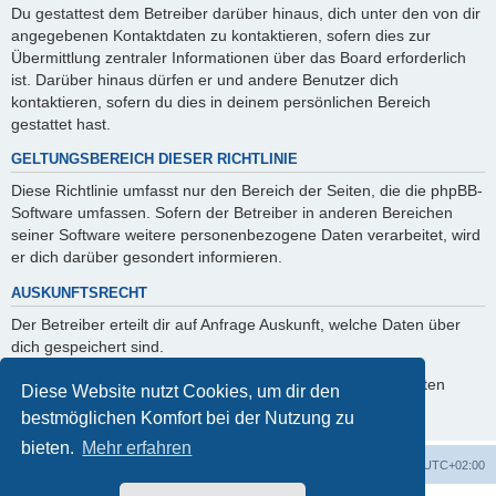
Du gestattest dem Betreiber darüber hinaus, dich unter den von dir
angegebenen Kontaktdaten zu kontaktieren, sofern dies zur
Übermittlung zentraler Informationen über das Board erforderlich
ist. Darüber hinaus dürfen er und andere Benutzer dich
kontaktieren, sofern du dies in deinem persönlichen Bereich
gestattet hast.
GELTUNGSBEREICH DIESER RICHTLINIE
Diese Richtlinie umfasst nur den Bereich der Seiten, die die phpBB-
Software umfassen. Sofern der Betreiber in anderen Bereichen
seiner Software weitere personenbezogene Daten verarbeitet, wird
er dich darüber gesondert informieren.
AUSKUNFTSRECHT
Der Betreiber erteilt dir auf Anfrage Auskunft, welche Daten über
dich gespeichert sind.
Du kannst jederzeit die Löschung bzw. Sperrung deiner Daten
Diese Website nutzt Cookies, um dir den
verlangen. Kontaktiere hierzu bitte den Betreiber.
bestmöglichen Komfort bei der Nutzung zu
bieten.
Mehr erfahren
Foren-Übersicht
Alle Zeiten sind
UTC+02:00