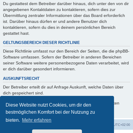
Du gestattest dem Betreiber darüber hinaus, dich unter den von dir
angegebenen Kontaktdaten zu kontaktieren, sofern dies zur
Übermittlung zentraler Informationen über das Board erforderlich
ist. Darüber hinaus dürfen er und andere Benutzer dich
kontaktieren, sofern du dies in deinem persönlichen Bereich
gestattet hast.
GELTUNGSBEREICH DIESER RICHTLINIE
Diese Richtlinie umfasst nur den Bereich der Seiten, die die phpBB-
Software umfassen. Sofern der Betreiber in anderen Bereichen
seiner Software weitere personenbezogene Daten verarbeitet, wird
er dich darüber gesondert informieren.
AUSKUNFTSRECHT
Der Betreiber erteilt dir auf Anfrage Auskunft, welche Daten über
dich gespeichert sind.
Du kannst jederzeit die Löschung bzw. Sperrung deiner Daten
Diese Website nutzt Cookies, um dir den
verlangen. Kontaktiere hierzu bitte den Betreiber.
bestmöglichen Komfort bei der Nutzung zu
bieten.
Mehr erfahren
Foren-Übersicht
Alle Zeiten sind
UTC+02:00