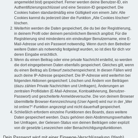
angemeldet bist) gespeichert. Ferner werden deine Benutzer-ID, ein
Authentifizierungsschlüssel und eine Session-ID gespeichert. Die
Cookies haben standardmäßig eine Gültigkeit von einem Jahr. Alle
Cookies kannst du jederzeit über die Funktion „Alle Cookies löschen“
löschen.
Weiterhin werden die Daten gespeichert, die du bei der Registrierung,
in deinem Profil oder deinem persönlichem Bereich angibst. Für die
Registrierung sind mindestens ein eindeutiger Benutzername, eine E-
Mail-Adresse und ein Passwort notwendig. Wenn durch den Betreiber
weitere Daten als notwendig festgelegt wurden, so ist dies für dich vor
deren Eingabe ersichtlich.
Wenn du einen Beitrag oder eine private Nachricht erstellst, so werden
die dort eingegebenen Daten ebenfalls gespeichert. Gleiches gilt, wenn
du einen Beitrag als Entwurf zwischenspeicherst. In diesen Fällen wird
auch deine IP-Adresse gespeichert. Die IP-Adresse wird weiterhin bei
folgenden Aktionen gespeichert: Löschen und Ändern von Beiträgen
(dazu zählen Private Nachrichten und Umfragen), Änderungen an
zentralen Profildaten (E-Mail-Adresse, Kontoaktivierung, Benutzer-
Passwort) und gescheiterte Anmeldeversuche. Die von deinem Browser
übermittelte Browser-Kennzeichnung (User Agent) wird nur in der „Wer
ist online?“-Funktion angezeigt und nicht dauerhaft gespeichert.
Schließlich erfordern einzelne Funktionen des Boards, dass weitere
Daten gespeichert werden. Dazu gehören dein Abstimmungsverhalten
bei Umfragen, der Gelesen-Status von deinen Beiträgen oder explizit
von dir gesetzte Lesezeichen oder Benachrichtigungsfunktionen.
Dein Passwort wird mit einer Einwege-Verschlüsselung (Hash)