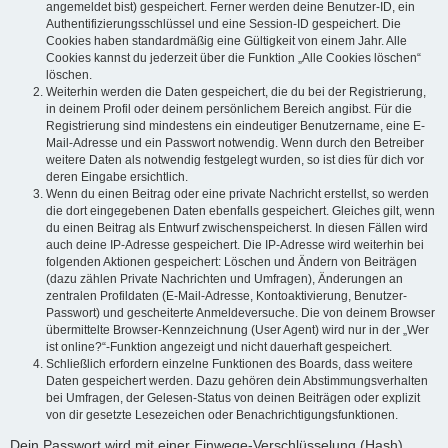
angemeldet bist) gespeichert. Ferner werden deine Benutzer-ID, ein
Authentifizierungsschlüssel und eine Session-ID gespeichert. Die
Cookies haben standardmäßig eine Gültigkeit von einem Jahr. Alle
Cookies kannst du jederzeit über die Funktion „Alle Cookies löschen“
löschen.
Weiterhin werden die Daten gespeichert, die du bei der Registrierung,
in deinem Profil oder deinem persönlichem Bereich angibst. Für die
Registrierung sind mindestens ein eindeutiger Benutzername, eine E-
Mail-Adresse und ein Passwort notwendig. Wenn durch den Betreiber
weitere Daten als notwendig festgelegt wurden, so ist dies für dich vor
deren Eingabe ersichtlich.
Wenn du einen Beitrag oder eine private Nachricht erstellst, so werden
die dort eingegebenen Daten ebenfalls gespeichert. Gleiches gilt, wenn
du einen Beitrag als Entwurf zwischenspeicherst. In diesen Fällen wird
auch deine IP-Adresse gespeichert. Die IP-Adresse wird weiterhin bei
folgenden Aktionen gespeichert: Löschen und Ändern von Beiträgen
(dazu zählen Private Nachrichten und Umfragen), Änderungen an
zentralen Profildaten (E-Mail-Adresse, Kontoaktivierung, Benutzer-
Passwort) und gescheiterte Anmeldeversuche. Die von deinem Browser
übermittelte Browser-Kennzeichnung (User Agent) wird nur in der „Wer
ist online?“-Funktion angezeigt und nicht dauerhaft gespeichert.
Schließlich erfordern einzelne Funktionen des Boards, dass weitere
Daten gespeichert werden. Dazu gehören dein Abstimmungsverhalten
bei Umfragen, der Gelesen-Status von deinen Beiträgen oder explizit
von dir gesetzte Lesezeichen oder Benachrichtigungsfunktionen.
Dein Passwort wird mit einer Einwege-Verschlüsselung (Hash)