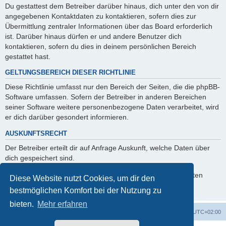
Du gestattest dem Betreiber darüber hinaus, dich unter den von dir
angegebenen Kontaktdaten zu kontaktieren, sofern dies zur
Übermittlung zentraler Informationen über das Board erforderlich
ist. Darüber hinaus dürfen er und andere Benutzer dich
kontaktieren, sofern du dies in deinem persönlichen Bereich
gestattet hast.
GELTUNGSBEREICH DIESER RICHTLINIE
Diese Richtlinie umfasst nur den Bereich der Seiten, die die phpBB-
Software umfassen. Sofern der Betreiber in anderen Bereichen
seiner Software weitere personenbezogene Daten verarbeitet, wird
er dich darüber gesondert informieren.
AUSKUNFTSRECHT
Der Betreiber erteilt dir auf Anfrage Auskunft, welche Daten über
dich gespeichert sind.
Du kannst jederzeit die Löschung bzw. Sperrung deiner Daten
Diese Website nutzt Cookies, um dir den
verlangen. Kontaktiere hierzu bitte den Betreiber.
bestmöglichen Komfort bei der Nutzung zu
bieten.
Mehr erfahren
Foren-Übersicht
Alle Zeiten sind
UTC+02:00