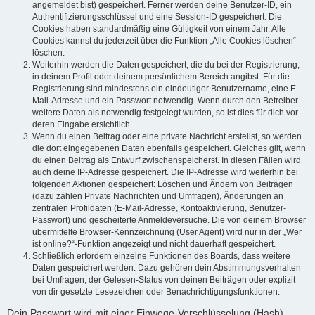
angemeldet bist) gespeichert. Ferner werden deine Benutzer-ID, ein
Authentifizierungsschlüssel und eine Session-ID gespeichert. Die
Cookies haben standardmäßig eine Gültigkeit von einem Jahr. Alle
Cookies kannst du jederzeit über die Funktion „Alle Cookies löschen“
löschen.
Weiterhin werden die Daten gespeichert, die du bei der Registrierung,
in deinem Profil oder deinem persönlichem Bereich angibst. Für die
Registrierung sind mindestens ein eindeutiger Benutzername, eine E-
Mail-Adresse und ein Passwort notwendig. Wenn durch den Betreiber
weitere Daten als notwendig festgelegt wurden, so ist dies für dich vor
deren Eingabe ersichtlich.
Wenn du einen Beitrag oder eine private Nachricht erstellst, so werden
die dort eingegebenen Daten ebenfalls gespeichert. Gleiches gilt, wenn
du einen Beitrag als Entwurf zwischenspeicherst. In diesen Fällen wird
auch deine IP-Adresse gespeichert. Die IP-Adresse wird weiterhin bei
folgenden Aktionen gespeichert: Löschen und Ändern von Beiträgen
(dazu zählen Private Nachrichten und Umfragen), Änderungen an
zentralen Profildaten (E-Mail-Adresse, Kontoaktivierung, Benutzer-
Passwort) und gescheiterte Anmeldeversuche. Die von deinem Browser
übermittelte Browser-Kennzeichnung (User Agent) wird nur in der „Wer
ist online?“-Funktion angezeigt und nicht dauerhaft gespeichert.
Schließlich erfordern einzelne Funktionen des Boards, dass weitere
Daten gespeichert werden. Dazu gehören dein Abstimmungsverhalten
bei Umfragen, der Gelesen-Status von deinen Beiträgen oder explizit
von dir gesetzte Lesezeichen oder Benachrichtigungsfunktionen.
Dein Passwort wird mit einer Einwege-Verschlüsselung (Hash)