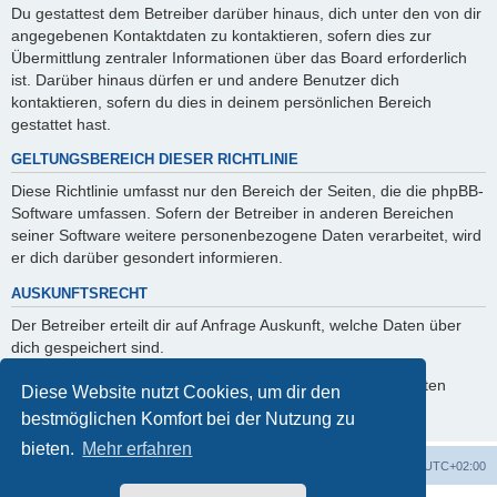
Du gestattest dem Betreiber darüber hinaus, dich unter den von dir
angegebenen Kontaktdaten zu kontaktieren, sofern dies zur
Übermittlung zentraler Informationen über das Board erforderlich
ist. Darüber hinaus dürfen er und andere Benutzer dich
kontaktieren, sofern du dies in deinem persönlichen Bereich
gestattet hast.
GELTUNGSBEREICH DIESER RICHTLINIE
Diese Richtlinie umfasst nur den Bereich der Seiten, die die phpBB-
Software umfassen. Sofern der Betreiber in anderen Bereichen
seiner Software weitere personenbezogene Daten verarbeitet, wird
er dich darüber gesondert informieren.
AUSKUNFTSRECHT
Der Betreiber erteilt dir auf Anfrage Auskunft, welche Daten über
dich gespeichert sind.
Du kannst jederzeit die Löschung bzw. Sperrung deiner Daten
Diese Website nutzt Cookies, um dir den
verlangen. Kontaktiere hierzu bitte den Betreiber.
bestmöglichen Komfort bei der Nutzung zu
bieten.
Mehr erfahren
Foren-Übersicht
Alle Zeiten sind
UTC+02:00