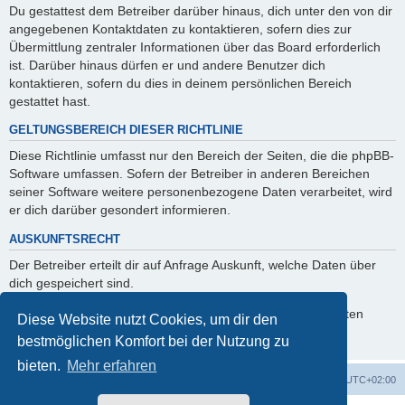
Du gestattest dem Betreiber darüber hinaus, dich unter den von dir
angegebenen Kontaktdaten zu kontaktieren, sofern dies zur
Übermittlung zentraler Informationen über das Board erforderlich
ist. Darüber hinaus dürfen er und andere Benutzer dich
kontaktieren, sofern du dies in deinem persönlichen Bereich
gestattet hast.
GELTUNGSBEREICH DIESER RICHTLINIE
Diese Richtlinie umfasst nur den Bereich der Seiten, die die phpBB-
Software umfassen. Sofern der Betreiber in anderen Bereichen
seiner Software weitere personenbezogene Daten verarbeitet, wird
er dich darüber gesondert informieren.
AUSKUNFTSRECHT
Der Betreiber erteilt dir auf Anfrage Auskunft, welche Daten über
dich gespeichert sind.
Du kannst jederzeit die Löschung bzw. Sperrung deiner Daten
Diese Website nutzt Cookies, um dir den
verlangen. Kontaktiere hierzu bitte den Betreiber.
bestmöglichen Komfort bei der Nutzung zu
bieten.
Mehr erfahren
Foren-Übersicht
Alle Zeiten sind
UTC+02:00