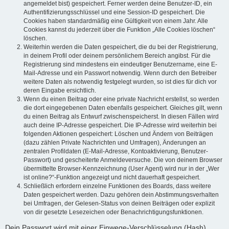
angemeldet bist) gespeichert. Ferner werden deine Benutzer-ID, ein
Authentifizierungsschlüssel und eine Session-ID gespeichert. Die
Cookies haben standardmäßig eine Gültigkeit von einem Jahr. Alle
Cookies kannst du jederzeit über die Funktion „Alle Cookies löschen“
löschen.
Weiterhin werden die Daten gespeichert, die du bei der Registrierung,
in deinem Profil oder deinem persönlichem Bereich angibst. Für die
Registrierung sind mindestens ein eindeutiger Benutzername, eine E-
Mail-Adresse und ein Passwort notwendig. Wenn durch den Betreiber
weitere Daten als notwendig festgelegt wurden, so ist dies für dich vor
deren Eingabe ersichtlich.
Wenn du einen Beitrag oder eine private Nachricht erstellst, so werden
die dort eingegebenen Daten ebenfalls gespeichert. Gleiches gilt, wenn
du einen Beitrag als Entwurf zwischenspeicherst. In diesen Fällen wird
auch deine IP-Adresse gespeichert. Die IP-Adresse wird weiterhin bei
folgenden Aktionen gespeichert: Löschen und Ändern von Beiträgen
(dazu zählen Private Nachrichten und Umfragen), Änderungen an
zentralen Profildaten (E-Mail-Adresse, Kontoaktivierung, Benutzer-
Passwort) und gescheiterte Anmeldeversuche. Die von deinem Browser
übermittelte Browser-Kennzeichnung (User Agent) wird nur in der „Wer
ist online?“-Funktion angezeigt und nicht dauerhaft gespeichert.
Schließlich erfordern einzelne Funktionen des Boards, dass weitere
Daten gespeichert werden. Dazu gehören dein Abstimmungsverhalten
bei Umfragen, der Gelesen-Status von deinen Beiträgen oder explizit
von dir gesetzte Lesezeichen oder Benachrichtigungsfunktionen.
Dein Passwort wird mit einer Einwege-Verschlüsselung (Hash)