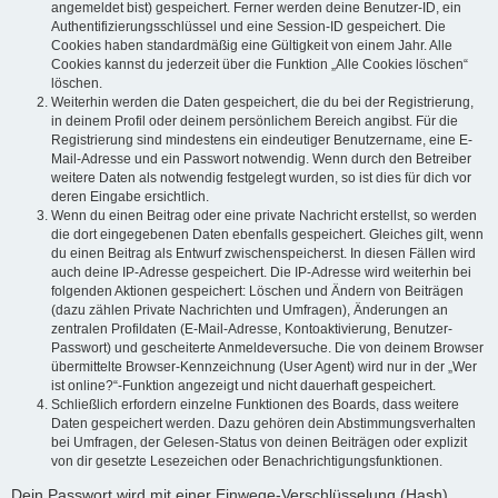
angemeldet bist) gespeichert. Ferner werden deine Benutzer-ID, ein
Authentifizierungsschlüssel und eine Session-ID gespeichert. Die
Cookies haben standardmäßig eine Gültigkeit von einem Jahr. Alle
Cookies kannst du jederzeit über die Funktion „Alle Cookies löschen“
löschen.
Weiterhin werden die Daten gespeichert, die du bei der Registrierung,
in deinem Profil oder deinem persönlichem Bereich angibst. Für die
Registrierung sind mindestens ein eindeutiger Benutzername, eine E-
Mail-Adresse und ein Passwort notwendig. Wenn durch den Betreiber
weitere Daten als notwendig festgelegt wurden, so ist dies für dich vor
deren Eingabe ersichtlich.
Wenn du einen Beitrag oder eine private Nachricht erstellst, so werden
die dort eingegebenen Daten ebenfalls gespeichert. Gleiches gilt, wenn
du einen Beitrag als Entwurf zwischenspeicherst. In diesen Fällen wird
auch deine IP-Adresse gespeichert. Die IP-Adresse wird weiterhin bei
folgenden Aktionen gespeichert: Löschen und Ändern von Beiträgen
(dazu zählen Private Nachrichten und Umfragen), Änderungen an
zentralen Profildaten (E-Mail-Adresse, Kontoaktivierung, Benutzer-
Passwort) und gescheiterte Anmeldeversuche. Die von deinem Browser
übermittelte Browser-Kennzeichnung (User Agent) wird nur in der „Wer
ist online?“-Funktion angezeigt und nicht dauerhaft gespeichert.
Schließlich erfordern einzelne Funktionen des Boards, dass weitere
Daten gespeichert werden. Dazu gehören dein Abstimmungsverhalten
bei Umfragen, der Gelesen-Status von deinen Beiträgen oder explizit
von dir gesetzte Lesezeichen oder Benachrichtigungsfunktionen.
Dein Passwort wird mit einer Einwege-Verschlüsselung (Hash)