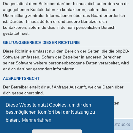
Du gestattest dem Betreiber darüber hinaus, dich unter den von dir
angegebenen Kontaktdaten zu kontaktieren, sofern dies zur
Übermittlung zentraler Informationen über das Board erforderlich
ist. Darüber hinaus dürfen er und andere Benutzer dich
kontaktieren, sofern du dies in deinem persönlichen Bereich
gestattet hast.
GELTUNGSBEREICH DIESER RICHTLINIE
Diese Richtlinie umfasst nur den Bereich der Seiten, die die phpBB-
Software umfassen. Sofern der Betreiber in anderen Bereichen
seiner Software weitere personenbezogene Daten verarbeitet, wird
er dich darüber gesondert informieren.
AUSKUNFTSRECHT
Der Betreiber erteilt dir auf Anfrage Auskunft, welche Daten über
dich gespeichert sind.
Du kannst jederzeit die Löschung bzw. Sperrung deiner Daten
Diese Website nutzt Cookies, um dir den
verlangen. Kontaktiere hierzu bitte den Betreiber.
bestmöglichen Komfort bei der Nutzung zu
bieten.
Mehr erfahren
Foren-Übersicht
Alle Zeiten sind
UTC+02:00