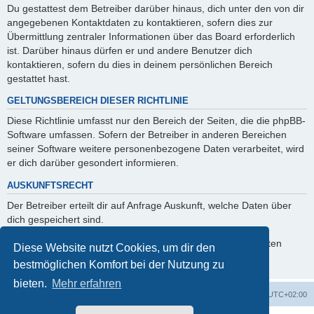
Du gestattest dem Betreiber darüber hinaus, dich unter den von dir
angegebenen Kontaktdaten zu kontaktieren, sofern dies zur
Übermittlung zentraler Informationen über das Board erforderlich
ist. Darüber hinaus dürfen er und andere Benutzer dich
kontaktieren, sofern du dies in deinem persönlichen Bereich
gestattet hast.
GELTUNGSBEREICH DIESER RICHTLINIE
Diese Richtlinie umfasst nur den Bereich der Seiten, die die phpBB-
Software umfassen. Sofern der Betreiber in anderen Bereichen
seiner Software weitere personenbezogene Daten verarbeitet, wird
er dich darüber gesondert informieren.
AUSKUNFTSRECHT
Der Betreiber erteilt dir auf Anfrage Auskunft, welche Daten über
dich gespeichert sind.
Du kannst jederzeit die Löschung bzw. Sperrung deiner Daten
Diese Website nutzt Cookies, um dir den
verlangen. Kontaktiere hierzu bitte den Betreiber.
bestmöglichen Komfort bei der Nutzung zu
bieten.
Mehr erfahren
Foren-Übersicht
Alle Zeiten sind
UTC+02:00