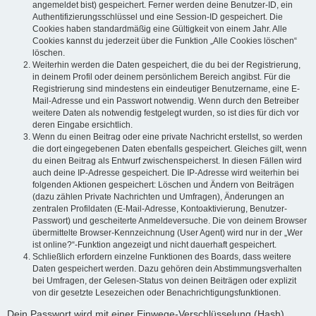
angemeldet bist) gespeichert. Ferner werden deine Benutzer-ID, ein
Authentifizierungsschlüssel und eine Session-ID gespeichert. Die
Cookies haben standardmäßig eine Gültigkeit von einem Jahr. Alle
Cookies kannst du jederzeit über die Funktion „Alle Cookies löschen“
löschen.
Weiterhin werden die Daten gespeichert, die du bei der Registrierung,
in deinem Profil oder deinem persönlichem Bereich angibst. Für die
Registrierung sind mindestens ein eindeutiger Benutzername, eine E-
Mail-Adresse und ein Passwort notwendig. Wenn durch den Betreiber
weitere Daten als notwendig festgelegt wurden, so ist dies für dich vor
deren Eingabe ersichtlich.
Wenn du einen Beitrag oder eine private Nachricht erstellst, so werden
die dort eingegebenen Daten ebenfalls gespeichert. Gleiches gilt, wenn
du einen Beitrag als Entwurf zwischenspeicherst. In diesen Fällen wird
auch deine IP-Adresse gespeichert. Die IP-Adresse wird weiterhin bei
folgenden Aktionen gespeichert: Löschen und Ändern von Beiträgen
(dazu zählen Private Nachrichten und Umfragen), Änderungen an
zentralen Profildaten (E-Mail-Adresse, Kontoaktivierung, Benutzer-
Passwort) und gescheiterte Anmeldeversuche. Die von deinem Browser
übermittelte Browser-Kennzeichnung (User Agent) wird nur in der „Wer
ist online?“-Funktion angezeigt und nicht dauerhaft gespeichert.
Schließlich erfordern einzelne Funktionen des Boards, dass weitere
Daten gespeichert werden. Dazu gehören dein Abstimmungsverhalten
bei Umfragen, der Gelesen-Status von deinen Beiträgen oder explizit
von dir gesetzte Lesezeichen oder Benachrichtigungsfunktionen.
Dein Passwort wird mit einer Einwege-Verschlüsselung (Hash)