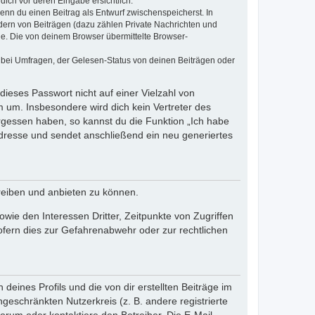
dich vor deren Eingabe ersichtlich.
wenn du einen Beitrag als Entwurf zwischenspeicherst. In
dern von Beiträgen (dazu zählen Private Nachrichten und
e. Die von deinem Browser übermittelte Browser-
 bei Umfragen, der Gelesen-Status von deinen Beiträgen oder
dieses Passwort nicht auf einer Vielzahl von
 um. Insbesondere wird dich kein Vertreter des
ergessen haben, so kannst du die Funktion „Ich habe
resse und sendet anschließend ein neu generiertes
reiben und anbieten zu können.
ie den Interessen Dritter, Zeitpunkte von Zugriffen
fern dies zur Gefahrenabwehr oder zur rechtlichen
eines Profils und die von dir erstellten Beiträge im
ngeschränkten Nutzerkreis (z. B. andere registrierte