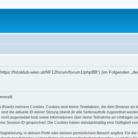
 („https://fotoklub-wien.at/NF12forum/forum1/phpBB“) (im Folgenden „de
ammelt:
s Boards mehrere Cookies. Cookies sind kleine Textdateien, die dein Browser als
 sind die aktuelle ID deiner Sitzung (damit dir alle Seitenaufrufe zugeordnet werd
u nicht angemeldet bist) sowie Informationen über deine Teilnahme an Umfragen (s
eine Session-ID gespeichert. Die Cookies haben standardmäßig eine Gültigkeit von 
Registrierung, in deinem Profil oder deinem persönlichem Bereich angibst. Für di