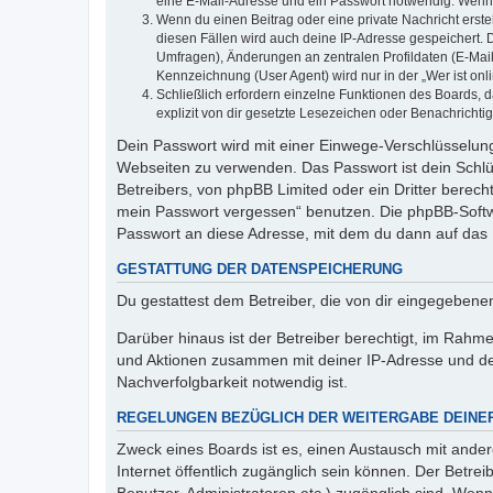
eine E-Mail-Adresse und ein Passwort notwendig. Wenn du
Wenn du einen Beitrag oder eine private Nachricht erste
diesen Fällen wird auch deine IP-Adresse gespeichert. 
Umfragen), Änderungen an zentralen Profildaten (E-Mai
Kennzeichnung (User Agent) wird nur in der „Wer ist onl
Schließlich erfordern einzelne Funktionen des Boards,
explizit von dir gesetzte Lesezeichen oder Benachrichti
Dein Passwort wird mit einer Einwege-Verschlüsselung 
Webseiten zu verwenden. Das Passwort ist dein Schlü
Betreibers, von phpBB Limited oder ein Dritter berec
mein Passwort vergessen“ benutzen. Die phpBB-Softw
Passwort an diese Adresse, mit dem du dann auf das 
GESTATTUNG DER DATENSPEICHERUNG
Du gestattest dem Betreiber, die von dir eingegeben
Darüber hinaus ist der Betreiber berechtigt, im Rahm
und Aktionen zusammen mit deiner IP-Adresse und de
Nachverfolgbarkeit notwendig ist.
REGELUNGEN BEZÜGLICH DER WEITERGABE DEINE
Zweck eines Boards ist es, einen Austausch mit andere
Internet öffentlich zugänglich sein können. Der Betrei