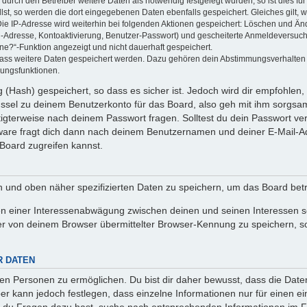
rch den Betreiber weitere Daten als notwendig festgelegt wurden, so ist dies für 
llst, so werden die dort eingegebenen Daten ebenfalls gespeichert. Gleiches gilt, 
Die IP-Adresse wird weiterhin bei folgenden Aktionen gespeichert: Löschen und Än
l-Adresse, Kontoaktivierung, Benutzer-Passwort) und gescheiterte Anmeldeversuch
ine?“-Funktion angezeigt und nicht dauerhaft gespeichert.
 dass weitere Daten gespeichert werden. Dazu gehören dein Abstimmungsverhalten
gungsfunktionen.
(Hash) gespeichert, so dass es sicher ist. Jedoch wird dir empfohlen, 
ssel zu deinem Benutzerkonto für das Board, also geh mit ihm sorgsam
htigterweise nach deinem Passwort fragen. Solltest du dein Passwort v
are fragt dich dann nach deinem Benutzernamen und deiner E-Mail-Ad
Board zugreifen kannst.
en und oben näher spezifizierten Daten zu speichern, um das Board bet
en einer Interessenabwägung zwischen deinen und seinen Interessen sow
r von deinem Browser übermittelter Browser-Kennung zu speichern, so
R DATEN
n Personen zu ermöglichen. Du bist dir daher bewusst, dass die Daten d
ber kann jedoch festlegen, dass einzelne Informationen nur für einen ei