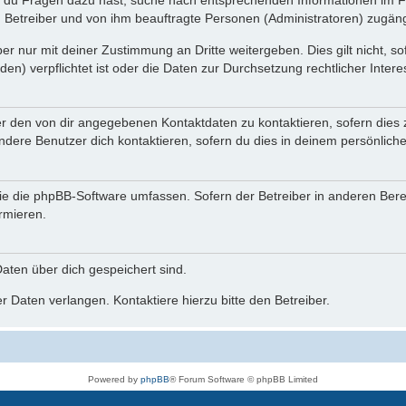
n du Fragen dazu hast, suche nach entsprechenden Informationen im Fo
n Betreiber und von ihm beauftragte Personen (Administratoren) zugäng
r nur mit deiner Zustimmung an Dritte weitergeben. Dies gilt nicht, s
n) verpflichtet ist oder die Daten zur Durchsetzung rechtlicher Interes
er den von dir angegebenen Kontaktdaten zu kontaktieren, sofern dies 
andere Benutzer dich kontaktieren, sofern du dies in deinem persönliche
, die die phpBB-Software umfassen. Sofern der Betreiber in anderen Be
ormieren.
 Daten über dich gespeichert sind.
 Daten verlangen. Kontaktiere hierzu bitte den Betreiber.
Powered by
phpBB
® Forum Software © phpBB Limited
Deutsche Übersetzung durch
phpBB.de