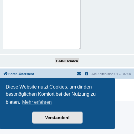
Foren-Übersicht
Alle Zeiten sind
UTC+02:00
Powered by
phpBB
® Forum Software © phpBB Limited
Diese Website nutzt Cookies, um dir den
Deutsche Übersetzung durch
phpBB.de
bestmöglichen Komfort bei der Nutzung zu
Datenschutz
|
Nutzungsbedingungen
bieten.
Mehr erfahren
Verstanden!