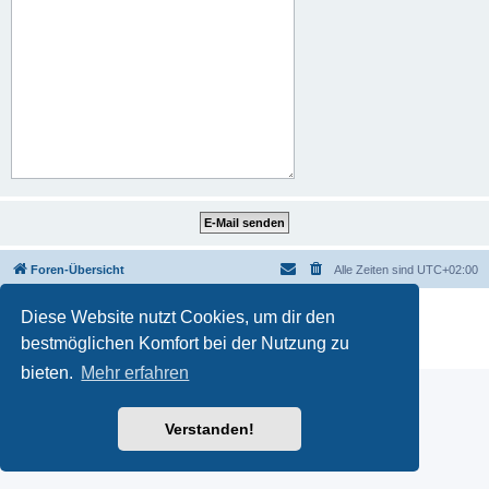
Foren-Übersicht
Alle Zeiten sind
UTC+02:00
Powered by
phpBB
® Forum Software © phpBB Limited
Diese Website nutzt Cookies, um dir den
Deutsche Übersetzung durch
phpBB.de
bestmöglichen Komfort bei der Nutzung zu
Datenschutz
|
Nutzungsbedingungen
bieten.
Mehr erfahren
Verstanden!