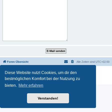
Foren-Übersicht
Alle Zeiten sind
UTC+02:00
Powered by
phpBB
® Forum Software © phpBB Limited
Diese Website nutzt Cookies, um dir den
Deutsche Übersetzung durch
phpBB.de
bestmöglichen Komfort bei der Nutzung zu
Datenschutz
|
Nutzungsbedingungen
bieten.
Mehr erfahren
Verstanden!