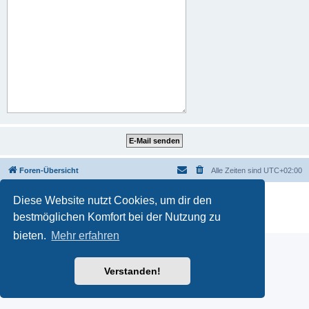
Foren-Übersicht
Alle Zeiten sind
UTC+02:00
Powered by
phpBB
® Forum Software © phpBB Limited
Diese Website nutzt Cookies, um dir den
Deutsche Übersetzung durch
phpBB.de
bestmöglichen Komfort bei der Nutzung zu
Datenschutz
|
Nutzungsbedingungen
bieten.
Mehr erfahren
Verstanden!