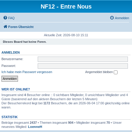
NF12 - Entre Nous
FAQ
Anmelden
Foren-Übersicht
Aktuelle Zeit: 2026-08-10 15:11
Dieses Board hat keine Foren.
ANMELDEN
Benutzername:
Passwort:
Ich habe mein Passwort vergessen
Angemeldet bleiben
WER IST ONLINE?
Insgesamt sind
4
Besucher online :: 0 sichtbare Mitglieder, 0 unsichtbare Mitglieder und 4
Gäste (basierend auf den aktiven Besuchern der letzten 5 Minuten)
Der Besucherrekord liegt bei
1172
Besuchern, die am 2026-06-04 17:00 gleichzeitig online
waren.
STATISTIK
Beiträge insgesamt
2437
• Themen insgesamt
904
• Mitglieder insgesamt
70
• Unser
neuestes Mitglied:
LoenneH