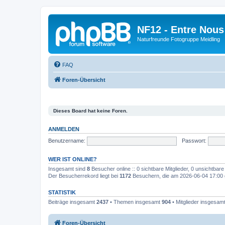
NF12 - Entre Nous
Naturfreunde Fotogruppe Meidling
FAQ
Foren-Übersicht
Dieses Board hat keine Foren.
ANMELDEN
Benutzername:
Passwort:
WER IST ONLINE?
Insgesamt sind
8
Besucher online :: 0 sichtbare Mitglieder, 0 unsichtbar
Der Besucherrekord liegt bei
1172
Besuchern, die am 2026-06-04 17:00 gl
STATISTIK
Beiträge insgesamt
2437
• Themen insgesamt
904
• Mitglieder insgesam
Foren-Übersicht