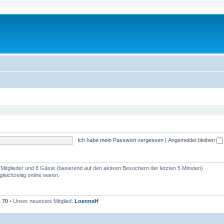
Ich habe mein Passwort vergessen
|
Angemeldet bleiben
e Mitglieder und 8 Gäste (basierend auf den aktiven Besuchern der letzten 5 Minuten)
eichzeitig online waren.
t
70
• Unser neuestes Mitglied:
LoenneH